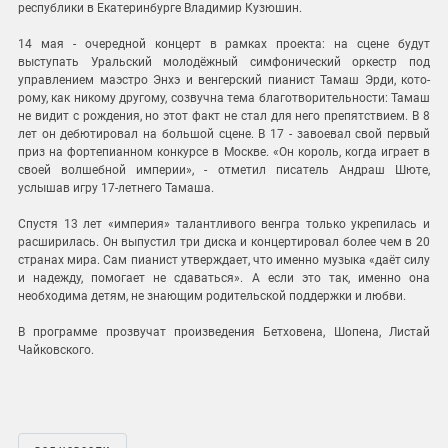
республики в Екатерин­бурге Владимир Кузюшин.
14 мая - очередной концерт в рам­ках проекта: на сцене будут
выступать Уральский молодёжный симфонический оркестр под
управлением маэстро Энхэ и венгерский пианист Тамаш Эрди, кото­
рому, как никому другому, созвучна тема благотворительности: Тамаш
не видит с рождения, но этот факт не стал для него препятствием. В 8
лет он дебютировал на большой сцене. В 17 - завоевал свой первый
приз на фортепианном конкурсе в Москве. «Он король, когда играет в
своей волшебной империи», - отметил писатель Андраш Шюте,
услышав игру 17-летнего Тамаша.
Спустя 13 лет «империя» талантливого венгра только укрепилась и
расширилась. Он выпустил три диска и концертировал более чем в 20
странах мира. Сам пианист утверждает, что именно музыка «даёт силу
и надежду, помогает не сдаваться». А если это так, именно она
необходима детям, не знающим родительской поддержки и люб­ви.
В программе прозвучат произведения Бетховена, Шопена, Листай
Чайковского.