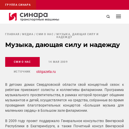
ГРУППА СИНАРА
ГЛАВНАЯ
МЕДИА
СМИ О НАС
МУЗЫКА, ДАЮЩАЯ СИЛУ И
НАДЕЖДУ
Музыка, дающая силу и надежду
СМИ О НАС
14 МАЯ 2009
oblgazeta.ru
ИСТОЧНИК
В детских домах Свердловской области свой концертный сезон: к
ребятам приезжают солисты и коллективы филармонии. Программа
музыкального просветительства, в рамках которой проходит общение
музыкантов и детей, осуществляется на средства, собранные во время
проведения благотворительных концертов «Большая музыка для
маленьких сердец» в Большом зале филармонии.
В 2009 году проект поддержало Гене­ральное консульство Венгерской
Респу­блики в Екатеринбурге, а также Почетный консул Венгерской