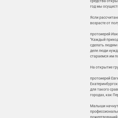
средства открыл
год мы осущест
Ясли рассчитан
возрасте от пол
протоиерей Иак
"Каждый приход
сделать людям 
деле люди нужда
стараемся им п
На открытие гр
протоиерей Евг
Екатеринбургск
для такого срав
городах, как П
Малыши начнут 
профессиональн
пожертвований,