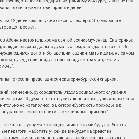
и группу, это все благодаря выигранному конкурсу, и все, вот за
вили планы и уже готовы принять детей".
ы на 12 детей, сейчас уже записано шестеро. Это малыши в
утора до трех лет.
ов Айсин, настоятель храма святой великомученицы Екатерины:
, каждая епархия должна думать о том, как сделать так, чтобы
нуждающимся вот эти богадельни, садики, мать и дитя, на самом
ются, ну куда они пойдут, конечно идут в храм и здесь мы
омочь".
уппы приехали представители екатеринбургской епархии.
ений Попиченко, руководитель Отдела социального служения
ой епархии: "Я думаю, что это уникальный опыт, уникальный опыт
нительно не мегаполиса, в Екатеринбурге есть приходы, а в
ервоуральск непросто найти такие сильные приходы".
посещать группу уже с понедельника, с ними будут работать
ые педагоги. Работать учреждение будет на средства
 поэтому помощь неравнодушных людей здесь всегда нужна.