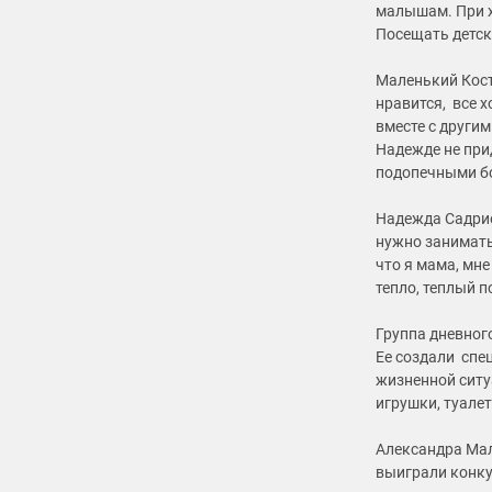
малышам. При х
Посещать детск
Маленький Кост
нравится, все х
вместе с други
Надежде не прид
подопечными бо
Надежда Садрие
нужно заниматьс
что я мама, мне
тепло, теплый п
Группа дневног
Ее создали спе
жизненной ситу
игрушки, туале
Александра Мал
выиграли конку