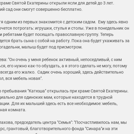
раме Святой Екатерины открыли ясли для детей до 3 лет.
ий сад они смогут совершенно бесплатно.
я одним из первых знакомится с детским садом. Ему здесь явно
очется потрогать: игрушки, стулья и столы. Уже в понедельник он
ми ребятами будет посещать православную группу. Теперь
ется брать сына с собой на работу. Пока она будет ухаживать за
гадельни, малыш будет под присмотром.
ва: "Он очень у меня ребенок активный, непоседливый, с ним
я, его нужно как-то обуздать, а я этого сделать не могу, потому
 всегда его жалко. Садик очень хороший, здесь действительно
ол, вся мебель новая".
о пребывания "Катюша" открылась при храме Святой Екатерины.
циально для одиноких мам, которые находятся в трудной
ации. Для их малышей здесь есть все необходимое: мебель,
тная комната.
ахова, председатель центра "Семья": "Посчастливилось нам, мы
рс, грантовый, благотворительного фонда "Синара"и на эти