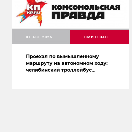
01 АВГ 2026
СМИ О НАС
Проехал по вымышленному
маршруту на автономном ходу:
челябинский троллейбус
засветился на съемках нового
сериала