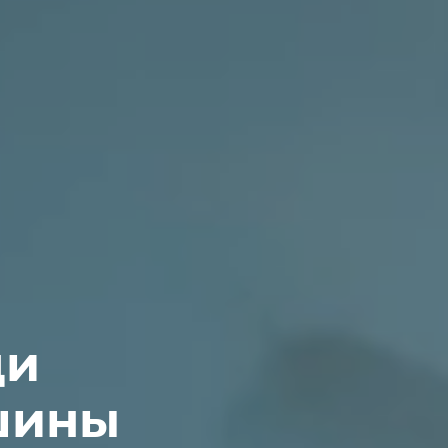
ди
шины