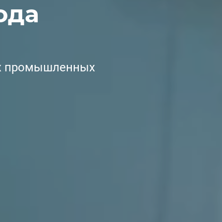
ода
ых промышленных