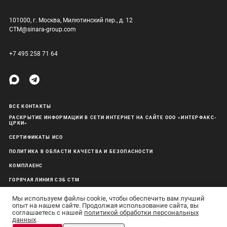
101000, г. Москва, Милютинский пер., д. 12
CTM@sinara-group.com
+7 495 258 71 64
ВСЕ КОНТАКТЫ
РАСКРЫТИЕ ИНФОРМАЦИИ В СЕТИ ИНТЕРНЕТ НА САЙТЕ ООО «ИНТЕРФАКС-
ЦРКИ»
СЕРТИФИКАТЫ ИСО
ПОЛИТИКА В ОБЛАСТИ КАЧЕСТВА И БЕЗОПАСНОСТИ
КОМПЛАЕНС
ГОРЯЧАЯ ЛИНИЯ СЭБ СТМ
ОБРАБОТКА ПЕРСОНАЛЬНЫХ ДАННЫХ
Мы используем файлы cookie, чтобы обеспечить вам лучший
опыт на нашем сайте. Продолжая использование сайта, вы
соглашаетесь с нашей
политикой обработки персональных
данных
.
АО «Синара-Транспортные Машины» © 2011–26 Все права защищены