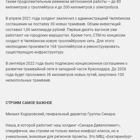
также продолжительным режимом автономной работы — до 80
километров у троллейбуса и до 200 километров у электробуса.
В апреле 2021 года холдинг заключил с администрацией Челябинска
соглашение на поставку 30 новых трамваев. Объем инвестиций
составил 1,06 миллиарда рублей. Первые десять вагонов уже
работают на городских маршрутах. Кроме того, СТМ по концессии
создаст в Челябинске новую троллейбусную сеть. Для этого
необходимо произвести 168 троллейбусов и реконструировать
существующую инфраструктуру.
В сентябре 2022 года было подписано концессионное соглашение о
развитии трамвайной сети в западной части Краснодара. До 2026
года будет проложено 36 километров новых путей, закуплено 100
низкопольных трамваев.
СТРОИМ САМОЕ ВАЖНОЕ
Михаил Ходоровский, генеральный директор Группы Синара:
Ниша, в которой работает наш холдинг «Синара-Девелопмент»,
специфична: мы строим не только жилье комфорт-класса, но и
уникальные, знаковые для регионов проекты. Это МВЦ «Екатеринбург-