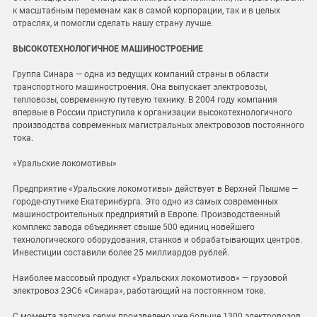
к масштабным переменам как в самой корпорации, так и в целых
отраслях, и помогли сделать нашу страну лучше.
ВЫСОКОТЕХНОЛОГИЧНОЕ МАШИНОСТРОЕНИЕ
Группа Синара — одна из ведущих компаний страны в области
транспортного машиностроения. Она выпускает электровозы,
тепловозы, современную путевую технику. В 2004 году компания
впервые в России приступила к организации высокотехнологичного
производства современных магистральных электровозов постоянного
тока.
«Уральские локомотивы»
Предприятие «Уральские локомотивы» действует в Верхней Пышме —
городе-спутнике Екатеринбурга. Это одно из самых современных
машиностроительных предприятий в Европе. Производственный
комплекс завода объединяет свыше 500 единиц новейшего
технологического оборудования, станков и обрабатывающих центров.
Инвестиции составили более 25 миллиардов рублей.
Наиболее массовый продукт «Уральских локомотивов» — грузовой
электровоз 2ЭС6 «Синара», работающий на постоянном токе.
С момента запуска серии произведено уже больше 1300 электровозов