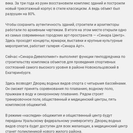
века. За три года из руин восстановили комплекс зданий и построили
новый трехэтажный корпус в стиле классицизм. А ведь объект был
разрушен на 80%.
Чтобы сохранить аутентичность зданий, строители и архитекторы
работали по архивным чертежам. В итоге на этом месте открыли одно
из самых современных городских арт-пространств — «Синара Центр».
Здесь проходят концерты, ярмарки, выставки и крупные культурные
мероприятия, работает галерея «Синара Арт».
Сейчас «Синара-Девелопмент» выполняет функции генподрядчика по
строительству комплекса объектов для проведения спортивных
состязаний самого высокого уровня в районе Новокольцовский в
Екатеринбурге.
Здесь возводят Дворец водных видов спорта с четырьмя бассейнами.
Он сможет принять соревнования по плаванию, водному поло,
прыжкам в воду и синхронному плаванию. Рядом строят
тренировочное поле, общественный и медицинский центры, пять
комплексов общежитий.
В режиме «наследие» общежития и общественный центр будут
переданы Уральскому федеральному университету. Дворец водных
видов спорта будет доступен для всех желающих, а медицинский центр
станет поликлиникой нового жилого района.