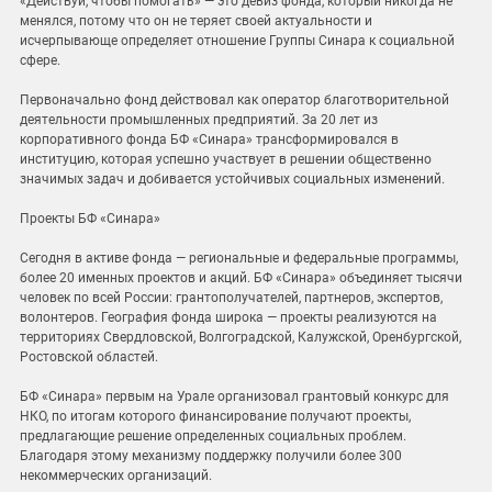
«Действуй, чтобы помогать» — это девиз фонда, который никогда не
менялся, потому что он не теряет своей актуальности и
исчерпывающе определяет отношение Группы Синара к социальной
сфере.
Первоначально фонд действовал как оператор благотворительной
деятельности промышленных предприятий. За 20 лет из
корпоративного фонда БФ «Синара» трансформировался в
институцию, которая успешно участвует в решении общественно
значимых задач и добивается устойчивых социальных изменений.
Проекты БФ «Синара»
Сегодня в активе фонда — региональные и федеральные программы,
более 20 именных проектов и акций. БФ «Синара» объединяет тысячи
человек по всей России: грантополучателей, партнеров, экспертов,
волонтеров. География фонда широка — проекты реализуются на
территориях Свердловской, Волгоградской, Калужской, Оренбургской,
Ростовской областей.
БФ «Синара» первым на Урале организовал грантовый конкурс для
НКО, по итогам которого финансирование получают проекты,
предлагающие решение определенных социальных проблем.
Благодаря этому механизму поддержку получили более 300
некоммерческих организаций.