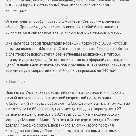
2ЭС6 «Синара». Их суммарный пробег превысил миллиард
километров.
Отличительная особенность локомотивов «Синара» — модульная
сборка. При необходимости обслуживания любой блок машины
вынимается и заменяется аналогичным всего за несколько часов.
В начале года завод представил новейший локомотив 3ЭС8, который
получил название «Малахит». Это полностью российская разработка:
в электровозе используется отечественный асинхронный тяговый
привод и другие детали. Он станет базовой платформой для создания
целой линейки новых локомотивов с различными характеристиками, в
том числе для скоростных контейнерных перевозок до 140 км/ч.
«Ласточка»
Именно на «Уральских локомотивах» сконструировали и произвели
самый популярный пассажирский скоростной поезд страны —
«Ласточку». Эти поезда работают на Московском центральном кольце
и более чем на 60 пригородных и междугородных маршрутах в 27
регионах нашей страны, а в 2021 году вышли на международный
маршрут Москва — Минск. Это первый прецедент, когда в России
сделали поезд из экструдированного алюминиевого профиля,
благодаря которому «Ласточки» получаются легкими, прочными и