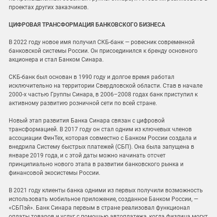
проектах других заказчиков.
ЦИФРОВАЯ ТРАНСФОРМАЦИЯ БАНКОВСКОГО БИЗНЕСА
В 2022 году новое имя получил СКБ-банк — ровесник современной
банковской системы России. Он присоединился к бренду основного
акционера и стал Банком Синара.
СКБ-банк был основан в 1990 году и долгое время работал
исключительно на территории Свердловской области. Став в начале
2000-х частью Группы Синара, в 2006–2008 годах банк приступил к
активному развитию розничной сети по всей стране.
Новый этап развития Банка Синара связан с цифровой
трансформацией. В 2017 году он стал одним из ключевых членов
ассоциации ФинТех, которая совместно с Банком России создала и
внедрила Систему быстрых платежей (СБП). Она была запущена в
январе 2019 года, и с этой даты можно начинать отсчет
принципиально нового этапа в развитии банковского рынка и
финансовой экосистемы России.
В 2021 году клиенты банка одними из первых получили возможность
использовать мобильное приложение, созданное Банком России, —
«СБПэй». Банк Синара первым в стране реализовал функционал
оплаты товаров и услуг с помощью автоплатежа, когда физлица могут