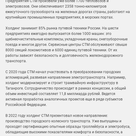
Предприятия СТМ произвели уже более 1700 тепловозов и
электровозов. Они обеспечивают 2358 тонно-километров
ежесуточного грузооборота на железных дорогах страны, работают на
крупнейших промышленных предприятиях, в морских портах.
Холдинг занимает 85% рынка путевой техники России. На шести
предприятиях ежегодно выпускается более 1000 машин: это
щебнеочистительные комплексы, укладочные краны, снегоуборочные
поезда и многое другое. Сервисные центры СТМ обслуживают свыше
8000 секций локомотивов и 6000 единиц путевой техники. От их
работы зависят безопасность и долговечность железнодорожного
транспорта.
С 2020 года СТМ начал участвовать в преобразовании городских
агломераций, развивая направление электротранспорта. Например,
холдинг модернизирует и строит трамвайную инфраструктуру в
Таганроге. Сотрудничество происходит в рамках концессии, а общий
объем инвестиций составляет 11,8 миллиарда рублей. Ведется
активная проработка аналогичных проектов еще в ряде субъектов
Российской Федерации.
В 2022 году холдинг СТМ презентовал новое направление:
производство городского колесного транспорта. Уже выпущены и
проходят сертификацию опытные образцы троллейбуса и электробуса,
обладающие высокими показателями комфорта и безопасности, а