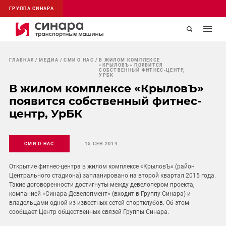
ГРУППА СИНАРА
ГЛАВНАЯ
МЕДИА
СМИ О НАС
В ЖИЛОМ КОМПЛЕКСЕ
«КРЫЛОВЪ» ПОЯВИТСЯ
СОБСТВЕННЫЙ ФИТНЕС-ЦЕНТР,
УРБК
В жилом комплексе «КрыловЪ»
появится собственный фитнес-
центр, УрБК
СМИ О НАС
15 СЕН 2014
Открытие фитнес-центра в жилом комплексе «КрыловЪ» (район
Центрального стадиона) запланировано на второй квартал 2015 года.
Такие договоренности достигнуты между девелопером проекта,
компанией «Синара-Девелопмент» (входит в Группу Синара) и
владельцами одной из известных сетей спортклубов. Об этом
сообщает Центр общественных связей Группы Синара.