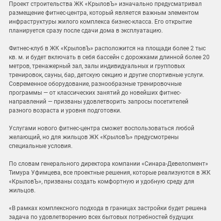
Проект строительства ЖК «КрыловЪ» изначально предусматривал
размещение фитнес-центра, который является важным элементом
инфраструктуры жилого комплекса бизнес-класса. Его открытие
планируется сразу после сдачи дома в эксплуатацию.
Фитнес-клуб в ЖК «КрыловЪ» расположится на площади более 2 тыс
кв. м. и будет включать в себя бассейн с дорожками длинной более 20
метров, тренажерный зал, залы индивидуальных и групповых
тренировок, сауны, бар, детскую секцию и другие спортивные услуги.
Современное оборудование, разнообразные тренировочные
программы — от классических занятий до новейших фитнес-
направлений — призваны удовлетворить запросы посетителей
разного возраста и уровня подготовки.
Услугами нового фитнес-центра сможет воспользоваться любой
желающий, но для жильцов ЖК «КрыловЪ» предусмотрены
специальные условия.
По словам генерального директора компании «Синара-Девелопмент»
Тимура Уфимцева, все проектные решения, которые реализуются в ЖК
«КрыловЪ», призваны создать комфортную и удобную среду для
жильцов.
«В рамках комплексного подхода в границах застройки будет решена
задача по удовлетворению всех бытовых потребностей будущих