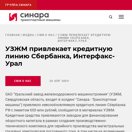
ГРУППА СИНАРА
ГЛАВНАЯ
МЕДИА
СМИ О НАС
УЗЖМ ПРИВЛЕКАЕТ КРЕДИТНУЮ
ЛИНИЮ СБЕРБАНКА,
ИНТЕРФАКС-УРАЛ
УЗЖМ привлекает кредитную
линию Сбербанка, Интерфакс-
Урал
СМИ О НАС
20 АПР 2009
ОАО "Уральский завод железнодорожного машиностроения" (УЗЖМ,
Свердловская область, входит в холдинг "Синара - Транспортные
машины") привлекло невозобновляемую кредитную линию Сбербанка
РФ с лимитом 600 млн рублей, сообщается в материалах УЗЖМ.
Кредитные средства привлекаются заводом для финансирования
оборотного капитала в рамках создания производственно-
технического комплекса для серийного производства магистральных
грузовых электровозов постоянного тока, в том числе на возмещение