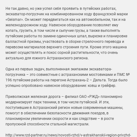
Не так давно, но уже успел себя проявить в путейских работах,
экскаватор-погрузчик на комбинированном ходу французской марки
«Geismar». Он может передвигаться как на автомобильном, так и на
железнодорожном ходу. Навесное оборудование позволяет ему
копать, грузить, в том числе и сыпучие грузы, а также выполнять
путейские работы по замене одиночных шпал, вырезке и планировке
балластной призмы, участвовать в сборке стрелочного перевода и
перевозке материалов верхнего строения пути. Кроме этого машина
может осуществлять и покос сорной растительности, что очень
актуально для южного Астраханского региона.
Одна из первых задач, выполненная экипажем экскаватора-
погрузчика – это совместные с астраханскими мостовиками и ПМС №
196 путейские работы на перегоне Астрахань-2 – Дельта. Тогда было
успешно опробовано навесное оборудование: ковш и грейфер.
Приволжская железная дорога – филиал ОАО «РЖД» планомерно
модернизирует парк техники, в том числе путейской. И эти,
поступившие в Астраханский регион новые современные машины,
помогут в обеспечении безопасности движения поездов, в
планомерном увеличении скорости и как следствие – в росте
пропускной способности стальной магистрали.
http://www.rzd-partner.ru/news/novosti-rzhd/v-astrakhanskii-region-privzhd-