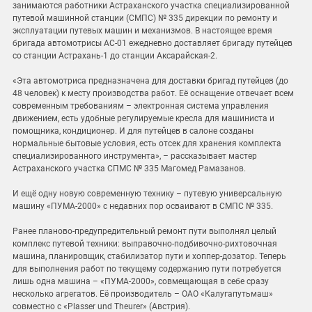
занимаются работники Астраханского участка специализированной
путевой машинной станции (СМПС) № 335 дирекции по ремонту и
эксплуатации путевых машин и механизмов. В настоящее время
бригада автомотрисы АС-01 ежедневно доставляет бригаду путейцев
со станции Астрахань-1 до станции Аксарайская-2.
«Эта автомотриса предназначена для доставки бригад путейцев (до
48 человек) к месту производства работ. Её оснащение отвечает всем
современным требованиям – электронная система управления
движением, есть удобные регулируемые кресла для машиниста и
помощника, кондиционер. И для путейцев в салоне созданы
нормальные бытовые условия, есть отсек для хранения комплекта
специализированного инструмента», – рассказывает мастер
Астраханского участка СПМС № 335 Магомед Рамазанов.
И ещё одну новую современную технику – путевую универсальную
машину «ПУМА-2000» с недавних пор осваивают в СМПС № 335.
Ранее планово-предупредительный ремонт пути выполнял целый
комплекс путевой техники: выправочно-подбивочно-рихтовочная
машина, планировщик, стабилизатор пути и хоппер-дозатор. Теперь
для выполнения работ по текущему содержанию пути потребуется
лишь одна машина – «ПУМА-2000», совмещающая в себе сразу
несколько агрегатов. Её производитель – ОАО «Калугапутьмаш»
совместно с «Plasser und Theurer» (Австрия).