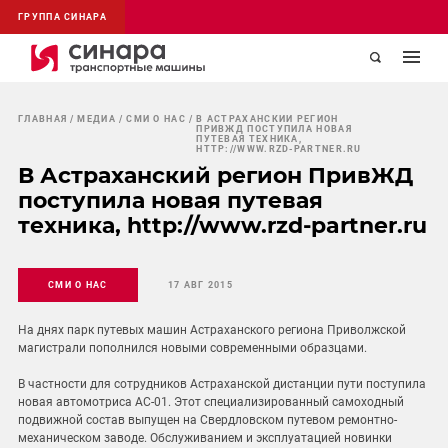
ГРУППА СИНАРА
ГЛАВНАЯ
МЕДИА
СМИ О НАС
В АСТРАХАНСКИЙ РЕГИОН
ПРИВЖД ПОСТУПИЛА НОВАЯ
ПУТЕВАЯ ТЕХНИКА,
HTTP://WWW.RZD-PARTNER.RU
В Астраханский регион ПривЖД
поступила новая путевая
техника, http://www.rzd-partner.ru
СМИ О НАС
17 АВГ 2015
На днях парк путевых машин Астраханского региона Приволжской
магистрали пополнился новыми современными образцами.
В частности для сотрудников Астраханской дистанции пути поступила
новая автомотриса АС-01. Этот специализированный самоходный
подвижной состав выпущен на Свердловском путевом ремонтно-
механическом заводе. Обслуживанием и эксплуатацией новинки