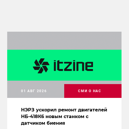
01 АВГ 2026
СМИ О НАС
НЭРЗ ускорил ремонт двигателей
НБ-418К6 новым станком с
датчиком биения