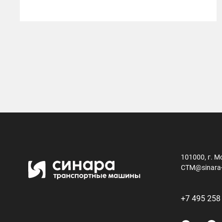
засветился на съемках нового
сериала
101000, г. М
CTM@sinara
+7 495 258