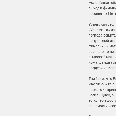
молодёжная сбо
выход в финаль
пройдёт на Цен
Уральская стол
«Уралмаша» из 
полгода решите
популярной игр
финальный матч
реакцию, то пе
стыковой матч с
команда едва ли
поддержка боле
Тем более что Е
многие обитающ
предстоит прин
болельщики, ощ
того, что в дос
решимости «сов