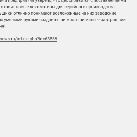
М и предприятия уверено, что цех справится с поставленными
готовит новые локомотивы для серийного производства.
ьщики отлично понимают возложенные на них заводские
их умелыми руками создается ни много ни мало — завтрашний
ия!
-news.ru/article.php?id=63568