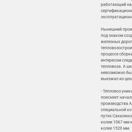
работающий на 
сертификационн
эксплуатационн
Нынешний прои
под знаком соз
железных дорог
тепловозострои
процессе сборки
интересом след
тепловоза. А ш
невозможно был
выезжал из цех
- Тепловоз уник
поясняет начал
производства А
специальной ко
путях Сахалинс
колеи 1067 мм 
колее 1520 мм.