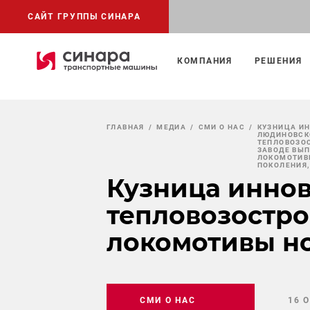
САЙТ ГРУППЫ СИНАРА
КОМПАНИЯ
РЕШЕНИЯ
ГЛАВНАЯ
МЕДИА
СМИ О НАС
КУЗНИЦА И
ЛЮДИНОВС
ТЕПЛОВОЗО
ЗАВОДЕ ВЫ
ЛОКОМОТИВ
ПОКОЛЕНИЯ,
Кузница инно
тепловозостро
локомотивы но
СМИ О НАС
16 