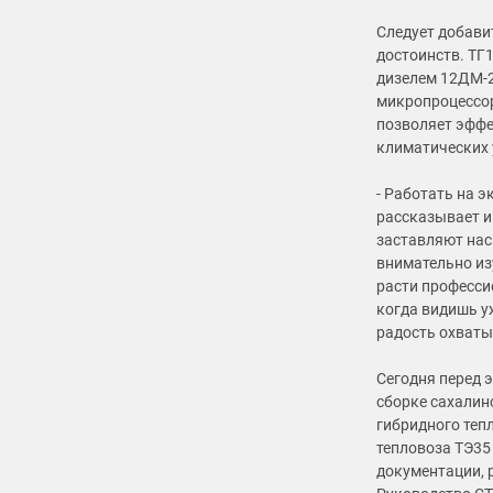
Следует добави
достоинств. Т
дизелем 12ДМ-2
микропроцессор
позволяет эффе
климатических 
- Работать на 
рассказывает и
заставляют нас
внимательно из
расти професси
когда видишь уж
радость охваты
Сегодня перед 
сборке сахалин
гибридного теп
тепловоза ТЭ35
документации, 