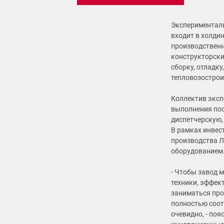
Эксперименталь
входит в холди
производственн
конструкторски
сборку, отладк
тепловозострои
Коллектив эксп
выполнения пос
диспетчерскую,
В рамках инвес
производства Л
оборудованием
- Чтобы завод 
техники, эффек
заниматься про
полностью соот
очевидно, - по