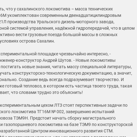
ть, что у сахалинского локомотива – масса технических
Г16М укомплектован современным двенадцатицилиндровым
1Л производства Уральского дизель-моторного завода,
ной системой управления, надёжной гидропередачей, что в целом
ктивно вести грузовые поезда большой массы в сложных
условиях острова Сахалин.
экспериментальной площадке чрезвычайно интересно, -
нженер-конструктор Андрей Шутов. - Новые локомотивы
 постигать новые знания, читать массу специальной литературы,
учать конструкторско-технологическую документацию, а значит,
онально. Создание ведь всегда подразумевает творчество. И
е готовый тепловоз, в котором есть частица твоего труда, такая
вает, что словами трудно это объяснить!
экспериментальным цехом ЛТЗ стоят перспективные задачи по
ского локомотива ТГ16М № 002, завершению испытаний
ловоза ТЭМ9Н. Предстоит начать сборку магистрального
 и газопоршневого локомотива на базе ТЭМ9 по конструкторской
разработанной Центром инновационного развития СТМ.