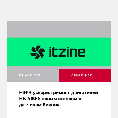
01 АВГ 2026
СМИ О НАС
НЭРЗ ускорил ремонт двигателей
НБ-418К6 новым станком с
датчиком биения