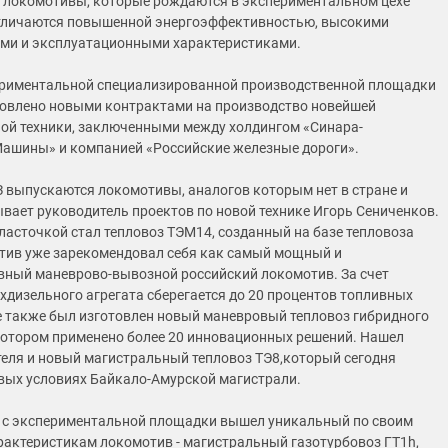
 локомотивы, которые рождаются в экспериментальном цехе
отличаются повышенной энергоэффективностью, высокими
ми и эксплуатационными характеристиками.
ериментальной специализированной производственной площадки
овлено новыми контрактами на производство новейшей
й техники, заключенными между холдингом «Синара-
ашины» и компанией «Российские железные дороги».
ТЗ выпускаются локомотивы, аналогов которым нет в стране и
зывает руководитель проектов по новой технике Игорь Сениченков.
 ласточкой стал тепловоз ТЭМ14, созданный на базе тепловоза
тив уже зарекомендовал себя как самый мощный и
ный маневрово-вывозной российский локомотив. За счет
хдизельного агрегата сберегается до 20 процентов топливных
хе также был изготовлен новый маневровый тепловоз гибридного
котором применено более 20 инновационных решений. Нашел
теля и новый магистральный тепловоз ТЭ8,который сегодня
овых условиях Байкало-Амурской магистрали.
 с экспериментальной площадки вышел уникальный по своим
рактеристикам локомотив - магистральный газотурбовоз ГТ1h,