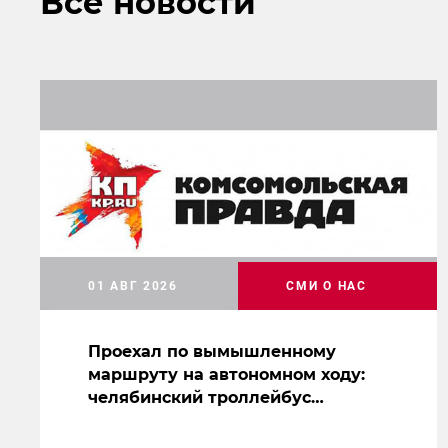
Все новости
01 АВГ 2026
СМИ О НАС
Проехал по вымышленному
маршруту на автономном ходу:
челябинский троллейбус
засветился на съемках нового
сериала