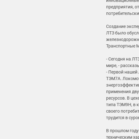
инновационные
предприятия, 
потребительски
Создание эксп
ЛТЗ было обусл
железнодорожно
Транспортные М
- Сегодня на Л
мире, - расска
- Первой нашей
ТЭМ7А. Локомо
энергоэффектив
применения дву
ресурсов. В це
типа ТЭМ9Н, в 
своего потреби
трудится в сур
В прошлом году
техническим ха