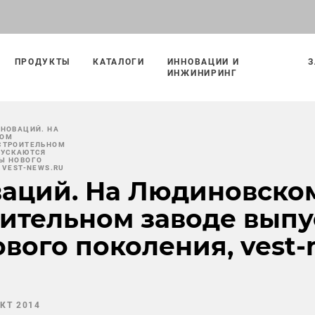
ПРОДУКТЫ
КАТАЛОГИ
ИННОВАЦИИ И
З
ИНЖИНИРИНГ
ННОВАЦИЙ. НА
КОМ
СТРОИТЕЛЬНОМ
ПУСКАЮТСЯ
Ы НОВОГО
 VEST-NEWS.RU
ваций. На Людиновско
ительном заводе выпу
вого поколения, vest-
ОКТ 2014