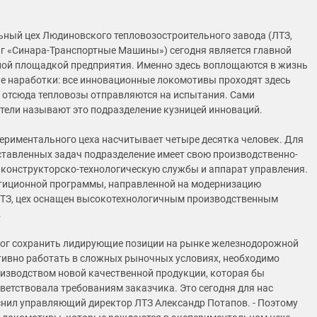
ный цех Людиновского тепловозостроительного завода (ЛТЗ,
нг «Синара-Транспортные Машины») сегодня является главной
ой площадкой предприятия. Именно здесь воплощаются в жизнь
е наработки: все инновационные локомотивы проходят здесь
у, отсюда тепловозы отправляются на испытания. Сами
тели называют это подразделение кузницей инноваций.
ериментального цеха насчитывает четыре десятка человек. Для
тавленных задач подразделение имеет свою производственно-
 конструкторско-технологическую службы и аппарат управления.
тиционной программы, направленной на модернизацию
ТЗ, цех оснащен высокотехнологичным производственным
.
мог сохранить лидирующие позиции на рынке железнодорожной
тивно работать в сложных рыночных условиях, необходимо
изводством новой качественной продукции, которая бы
ветствовала требованиям заказчика. Это сегодня для нас
яснил управляющий директор ЛТЗ Александр Потапов. - Поэтому