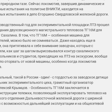
природном газе. Сейчас локомотив, завершив динамические и
ые испытания на полигоне ВНИКТИ, находится на
ых испытаниях в депо Егоршино Свердловской железной дороги.
зводственный год для экспериментальной площадки ЛТЗ прошел
дания двухсекционного магистрального тепловоза ТГ16М для
 Сахалина. В том, что ТГ16М — особенная машина для
телей, можно было не сомневаться. Даже находясь еще в
, она притягивала к себе внимание заводчан, которые с
или, как шаг за шагом вырисовывался контур сахалинского
кольников и студентов, приходящих на ЛТЗ на экскурсии, вообще
о оторвать от новой машины, особенно когда локомотив
а.
альный, такой в России - один! - с гордостью за заводское детище
ьник экспериментального цеха, грамотный организатор
лексей Крымцов. - Особенность ТГ16М заключается в
нструкции тележки, позволяющей эксплуатировать тепловоз на
кого отделения Дальневосточной железной дороги с шириной
и с возможностью дальнейшей эксплуатации и на общесетевой