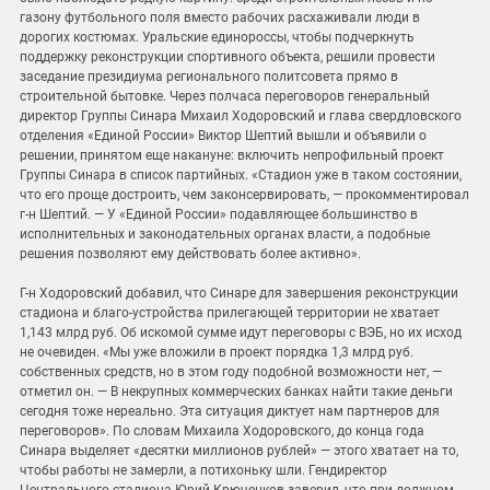
газону футбольного поля вместо рабочих расхаживали люди в
дорогих костюмах. Уральские единороссы, чтобы подчеркнуть
поддержку реконструкции спортивного объекта, решили провести
заседание президиума регионального политсовета прямо в
строительной бытовке. Через полчаса переговоров генеральный
директор Группы Синара Михаил Ходоровский и глава свердловского
отделения «Единой России» Виктор Шептий вышли и объявили о
решении, принятом еще накануне: включить непрофильный проект
Группы Синара в список партийных. «Стадион уже в таком состоянии,
что его проще достроить, чем законсервировать, — прокомментировал
г-н Шептий. — У «Единой России» подавляющее большинство в
исполнительных и законодательных органах власти, а подобные
решения позволяют ему действовать более активно».
Г-н Ходоровский добавил, что Синаре для завершения реконструкции
стадиона и благо-устройства прилегающей территории не хватает
1,143 млрд руб. Об искомой сумме идут переговоры с ВЭБ, но их исход
не очевиден. «Мы уже вложили в проект порядка 1,3 млрд руб.
собственных средств, но в этом году подобной возможности нет, —
отметил он. — В некрупных коммерческих банках найти такие деньги
сегодня тоже нереально. Эта ситуация диктует нам партнеров для
переговоров». По словам Михаила Ходоровского, до конца года
Синара выделяет «десятки миллионов рублей» — этого хватает на то,
чтобы работы не замерли, а потихоньку шли. Гендиректор