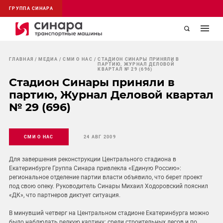
ГРУППА СИНАРА
ГЛАВНАЯ
МЕДИА
СМИ О НАС
СТАДИОН СИНАРЫ ПРИНЯЛИ В
ПАРТИЮ, ЖУРНАЛ ДЕЛОВОЙ
КВАРТАЛ № 29 (696)
Стадион Синары приняли в
партию, Журнал Деловой квартал
№ 29 (696)
СМИ О НАС
24 АВГ 2009
Для завершения реконструкции Центрального стадиона в
Екатеринбурге Группа Синара привлекла «Единую Россию»:
региональное отделение партии власти объявило, что берет проект
под свою опеку. Руководитель Синары Михаил Ходоровский пояснил
«ДК», что партнеров диктует ситуация.
В минувший четверг на Центральном стадионе Екатеринбурга можно
было наблюдать редкую картину: среди строительных лесов и по