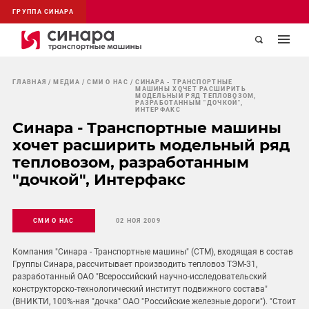
ГРУППА СИНАРА
ГЛАВНАЯ
МЕДИА
СМИ О НАС
СИНАРА - ТРАНСПОРТНЫЕ
МАШИНЫ ХОЧЕТ РАСШИРИТЬ
МОДЕЛЬНЫЙ РЯД ТЕПЛОВОЗОМ,
РАЗРАБОТАННЫМ "ДОЧКОЙ",
ИНТЕРФАКС
Синара - Транспортные машины
хочет расширить модельный ряд
тепловозом, разработанным
"дочкой", Интерфакс
СМИ О НАС
02 НОЯ 2009
Компания "Синара - Транспортные машины" (СТМ), входящая в состав
Группы Синара, рассчитывает производить тепловоз ТЭМ-31,
разработанный ОАО "Всероссийский научно-исследовательский
конструкторско-технологический институт подвижного состава"
(ВНИКТИ, 100%-ная "дочка" ОАО "Российские железные дороги"). "Стоит