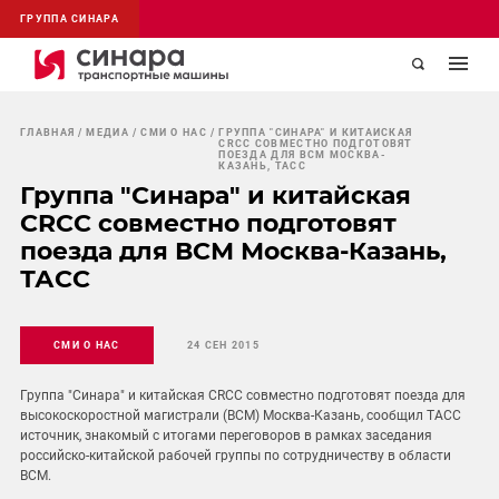
ГРУППА СИНАРА
ГЛАВНАЯ
МЕДИА
СМИ О НАС
ГРУППА "СИНАРА" И КИТАЙСКАЯ
CRCC СОВМЕСТНО ПОДГОТОВЯТ
ПОЕЗДА ДЛЯ ВСМ МОСКВА-
КАЗАНЬ, ТАСС
Группа "Синара" и китайская
CRCC совместно подготовят
поезда для ВСМ Москва-Казань,
ТАСС
СМИ О НАС
24 СЕН 2015
Группа "Синара" и китайская CRCC совместно подготовят поезда для
высокоскоростной магистрали (ВСМ) Москва-Казань, сообщил ТАСС
источник, знакомый с итогами переговоров в рамках заседания
российско-китайской рабочей группы по сотрудничеству в области
ВСМ.