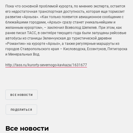
Пока что основной проблемой курорта, по мнению эксперта, остается
его недостаточная транспортная доступность, которая еще тормозит
развитие «Архыза». «Как только появится авиационное сообщение с
ближайшими городами, «Архыз» сразу станет уникальнейшим и
желанным курортом», – заключил Всеволод Шепелев. При этом, как
ранее писал ТАСС, в сентябре текущего года были запущены рейсовые
автобусы из станицы Зеленчукская до туристической деревни
«Романтик» на курорте «Архыз», а также регулярные маршруты из
городов Ставропольского края – Кисловодска, Ессентуков, Пятигорска
и Минеральных Вод.
http://tass.ru/kurorty-severnogo-kavkaza/1631677
ВСЕ НОВОСТИ
ПОДЕЛИТЬСЯ
Все новости