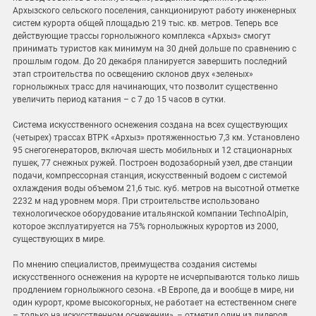
Архызского сельского поселения, санкционируют работу инженерных
систем курорта общей площадью 219 тыс. кв. метров. Теперь все
действующие трассы горнолыжного комплекса «Архыз» смогут
принимать туристов как минимум на 30 дней дольше по сравнению с
прошлым годом. До 20 декабря планируется завершить последний
этап строительства по освещению склонов двух «зеленых»
горнолыжных трасс для начинающих, что позволит существенно
увеличить период катания – с 7 до 15 часов в сутки.
Система искусственного оснежения создана на всех существующих
(четырех) трассах ВТРК «Архыз» протяженностью 7,3 км. Установлено
95 снегогенераторов, включая шесть мобильных и 12 стационарных
пушек, 77 снежных ружей. Построен водозаборный узел, две станции
подачи, компрессорная станция, искусственный водоем с системой
охлаждения воды объемом 21,6 тыс. куб. метров на высотной отметке
2232 м над уровнем моря. При строительстве использовано
технологическое оборудование итальянской компании TechnoAlpin,
которое эксплуатируется на 75% горнолыжных курортов из 2000,
существующих в мире.
По мнению специалистов, преимущества создания системы
искусственного оснежения на курорте не исчерпываются только лишь
продлением горнолыжного сезона. «В Европе, да и вообще в мире, ни
один курорт, кроме высокогорных, не работает на естественном снеге
– только на искусственном оснежении», – отметил один из лидеров