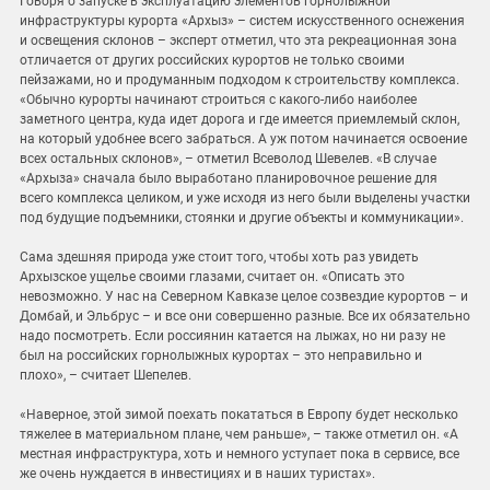
Говоря о запуске в эксплуатацию элементов горнолыжной
инфраструктуры курорта «Архыз» – систем искусственного оснежения
и освещения склонов – эксперт отметил, что эта рекреационная зона
отличается от других российских курортов не только своими
пейзажами, но и продуманным подходом к строительству комплекса.
«Обычно курорты начинают строиться с какого-либо наиболее
заметного центра, куда идет дорога и где имеется приемлемый склон,
на который удобнее всего забраться. А уж потом начинается освоение
всех остальных склонов», – отметил Всеволод Шевелев. «В случае
«Архыза» сначала было выработано планировочное решение для
всего комплекса целиком, и уже исходя из него были выделены участки
под будущие подъемники, стоянки и другие объекты и коммуникации».
Сама здешняя природа уже стоит того, чтобы хоть раз увидеть
Архызское ущелье своими глазами, считает он. «Описать это
невозможно. У нас на Северном Кавказе целое созвездие курортов – и
Домбай, и Эльбрус – и все они совершенно разные. Все их обязательно
надо посмотреть. Если россиянин катается на лыжах, но ни разу не
был на российских горнолыжных курортах – это неправильно и
плохо», – считает Шепелев.
«Наверное, этой зимой поехать покататься в Европу будет несколько
тяжелее в материальном плане, чем раньше», – также отметил он. «А
местная инфраструктура, хоть и немного уступает пока в сервисе, все
же очень нуждается в инвестициях и в наших туристах».