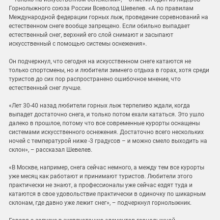
Горнолыжного союза России Всеволод Шевелев. «А по правилам
Международной федерации горных лыж, проведение соревнований на
естественном снеге вообще запрещено. Если обильно выпадает
естественный снег, верхний его слой снимают и засыпают
искусственный с помощью системы оснежения».
Он подчеркнул, что сегодня на искусственном снеге катаются не
только спортсмены, но и любители зимнего отдыха в горах, хотя среди
туристов до сих пор распространено ошибочное мнение, что
естественный снег лучше.
«Лет 30-40 назад любители горных лыж терпеливо ждали, когда
выпадет достаточно снега, и только потом ехали кататься. Это ушло
далеко в прошлое, потому что все современные курорты оснащены
системами искусственного оснежения. Достаточно всего нескольких
ночей с температурой ниже -3 градусов – и можно смело выходить на
склон», – рассказал Шевелев.
«В Москве, например, снега сейчас немного, а между тем все курорты
уже месяц как работают и принимают туристов. Любители этого
практически не знают, а профессионалы уже сейчас ездят туда и
катаются в свое удовольствие практически в одиночку по шикарным
склонам, где давно уже лежит снег», – подчеркнул горнолыжник.