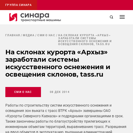
ГРУППА СИНАРА
ГЛАВНАЯ
МЕДИА
СМИ О НАС
НА СКЛОНАХ КУРОРТА «АРХЫЗ»
ЗАРАБОТАЛИ СИСТЕМЫ
ИСКУССТВЕННОГО ОСНЕЖЕНИЯ И
ОСВЕЩЕНИЯ СКЛОНОВ, TASS.RU
На склонах курорта «Архыз»
заработали системы
искусственного оснежения и
освещения склонов, tass.ru
СМИ О НАС
08 ДЕК 2014
Работы по строительству систем искусственного оснежения и
освещения зон выката с трасс ВТРК «Архыз» завершены ОАО
«Курорты Северного Кавказа» и подрядными организациями в срок.
Также закончены работы по благоустройству прилегающих к
инженерным объектам территорий, выравниванию трасс. Разрешения
на ввод объектов в эксплуатацию, выданные администрацией