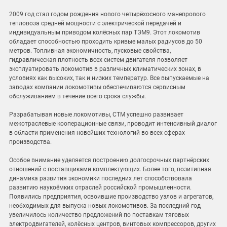
2009 год стал годом рождения нового четырёхосного маневрового
тепловоза средней мощности с электрической передачей и
индивидуальным приводом колёсных пар ТЭМ9. Этот локомотив
обладает способностью проходить кривые малых радиусов до 50
метров. Топливная экономичность, пусковые свойства,
гидравлическая плотность всех систем двигателя позволяет
эксплуатировать локомотив в различных климатических зонах, в
условиях как высоких, так и низких температур. Все выпускаемые на
заводах компании локомотивы обеспечиваются сервисным
обслуживанием в течение всего срока службы.
Разрабатывая новые локомотивы, СТМ успешно развивает
межотраслевые кооперационные связи, проводит интенсивный диалог
в области применения новейших технологий во всех сферах
производства.
Особое внимание уделяется построению долгосрочных партнёрских
отношений с поставщиками комплектующих. Более того, позитивная
динамика развития экономики последних лет способствовала
развитию наукоёмких отраслей российской промышленности.
Появились предприятия, освоившие производство узлов и агрегатов,
необходимых для выпуска новых локомотивов. За последний год
увеличилось количество предложений по поставкам тяговых
электродвигателей, колёсных центров, винтовых компрессоров, других