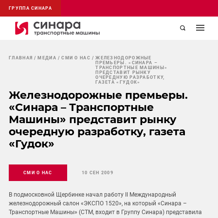
ГРУППА СИНАРА
ГЛАВНАЯ
МЕДИА
СМИ О НАС
ЖЕЛЕЗНОДОРОЖНЫЕ
ПРЕМЬЕРЫ. «СИНАРА –
ТРАНСПОРТНЫЕ МАШИНЫ»
ПРЕДСТАВИТ РЫНКУ
ОЧЕРЕДНУЮ РАЗРАБОТКУ,
ГАЗЕТА «ГУДОК»
Железнодорожные премьеры.
«Синара – Транспортные
Машины» представит рынку
очередную разработку, газета
«Гудок»
СМИ О НАС
10 СЕН 2009
В подмосковной Щербинке начал работу II Международный
железнодорожный салон «ЭКСПО 1520», на который «Синара –
Транспортные Машины» (СТМ, входит в Группу Синара) представила