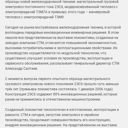
образцы новой железнодорожной техники: магистральный грузовой
электровоз постоянного тока 2ЭС6, модернизированный тепловоз с
электропередачей ТЭМ7А и премьеру этого года – маневровый
тепловоз с электропередачей ТЭМ9.
Сегодня на рынке востребована железнодорожная техника, в которой
воплощены передовые инновационные инженерные решения. В этом
смысле все представленные на выставке локомотивы, созданные на
заводах компании СТМ, отличаются повышенной экономичностью,
высокими потребительскими и эксплуатационными свойствами. Их
производство осуществляется по модульной технологии, что
существенно улучшает условия их производства, эксплуатации и
сервисного обслуживания, рассказывает генеральный директор СТМ
Александр Салтаев.
С момента выпуска первого опытного образца магистрального
грузового электровоза нового поколения 2ЭС6 прошло чуть меньше
трёх лет (премьера локомотива состоялась 1 декабря 2006 года).
Конструкция 2ЭС6 содержит 80% инновационных решений, которые
ранее не применялись в отечественном машиностроении.
Созданный локомотив технологичен в изготовлении, эксплуатации и
ремонте. СТМ и сегодня, запустив электровоз в серийное
производство, продолжает совершенствовать его конструкцию,
внедряя инновационные решения. На представленном на выставке