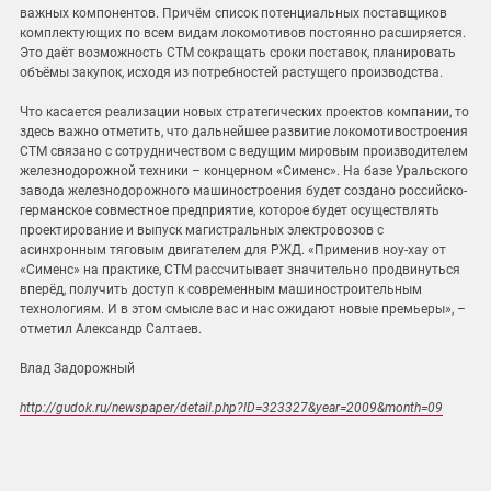
важных компонентов. Причём список потенциальных поставщиков
комплектующих по всем видам локомотивов постоянно расширяется.
Это даёт возможность СТМ сокращать сроки поставок, планировать
объёмы закупок, исходя из потребностей растущего производства.
Что касается реализации новых стратегических проектов компании, то
здесь важно отметить, что дальнейшее развитие локомотивостроения
СТМ связано с сотрудничеством с ведущим мировым производителем
железнодорожной техники – концерном «Сименс». На базе Уральского
завода железнодорожного машиностроения будет создано российско-
германское совместное предприятие, которое будет осуществлять
проектирование и выпуск магистральных электровозов с
асинхронным тяговым двигателем для РЖД. «Применив ноу-хау от
«Сименс» на практике, СТМ рассчитывает значительно продвинуться
вперёд, получить доступ к современным машиностроительным
технологиям. И в этом смысле вас и нас ожидают новые премьеры», –
отметил Александр Салтаев.
Влад Задорожный
http://gudok.ru/newspaper/detail.php?ID=323327&year=2009&month=09