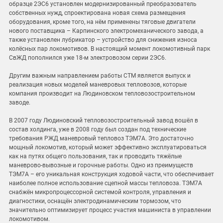
образце 2ЭС6 установлен модернизированный преобразователь
собственных нужд, спроектирована новая схема размещения
оборудования, кроме того, на нём применены тяговые двигатели
нового поставщика – Карпинского электромеханического завода, а
также установлен лубрикатор – устройство для снижения износа
колёсных пар локомотивов. В настоящий момент локомотивный парк
СвЖД пополнился уже 18-м электровозом серии 2ЭС6.
Другим важным направлением работы СТМ является выпуск и
реализация новых моделей маневровых тепловозов, которые
компания производит на Людиновском тепловозостроительном
заводе.
В 2007 году Людиновский тепловозостроительный завод вошёл в
состав холдинга, уже в 2008 году был создан под технические
требования РЖД маневровый тепловоз ТЭМ7А. Это достаточно
мощный локомотив, который может эффективно эксплуатироваться
как на путях общего пользования, так и проводить тяжёлые
маневрово-вывозные и горочные работы. Одно из преимуществ
ТЭМ7А – его уникальная конструкция ходовой части, что обеспечивает
наиболее полное использование сцепной массы тепловоза. ТЭМ7А
снабжён микропроцессорной системой контроля, управления и
диагностики, оснащён электродинамическим тормозом, что
значительно оптимизирует процесс участия машиниста в управлении
локомотивом.