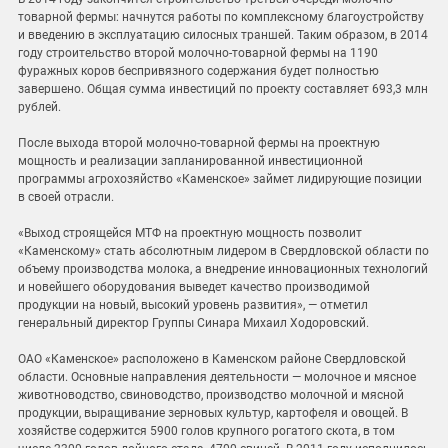
товарной фермы: начнутся работы по комплексному благоустройству
и введению в эксплуатацию силосных траншей. Таким образом, в 2014
году строительство второй молочно-товарной фермы на 1190
фуражных коров беспривязного содержания будет полностью
завершено. Общая сумма инвестиций по проекту составляет 693,3 млн
рублей.
После выхода второй молочно-товарной фермы на проектную
мощность и реализации запланированной инвестиционной
программы агрохозяйство «Каменское» займет лидирующие позиции
в своей отрасли.
«Выход строящейся МТФ на проектную мощность позволит
«Каменскому» стать абсолютным лидером в Свердловской области по
объему производства молока, а внедрение инновационных технологий
и новейшего оборудования выведет качество производимой
продукции на новый, высокий уровень развития», — отметил
генеральный директор Группы Синара Михаил Ходоровский.
ОАО «Каменское» расположено в Каменском районе Свердловской
области. Основные направления деятельности — молочное и мясное
животноводство, свиноводство, производство молочной и мясной
продукции, выращивание зерновых культур, картофеля и овощей. В
хозяйстве содержится 5900 голов крупного рогатого скота, в том