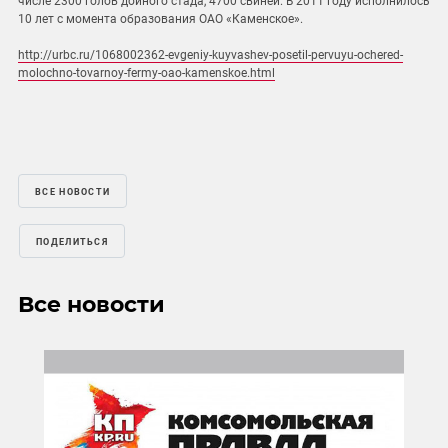
числе 2300 голов дойного стада, 4700 свиней. В 2011 году исполнилось
10 лет с момента образования ОАО «Каменское».
http://urbc.ru/1068002362-evgeniy-kuyvashev-posetil-pervuyu-ochered-
molochno-tovarnoy-fermy-oao-kamenskoe.html
ВСЕ НОВОСТИ
ПОДЕЛИТЬСЯ
Все новости