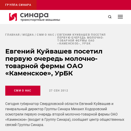
ГРУППА СИНАРА
ГЛАВНАЯ
МЕДИА
СМИ О НАС
ЕВГЕНИЙ КУЙВАШЕВ ПОСЕТИЛ
ПЕРВУЮ ОЧЕРЕДЬ МОЛОЧНО-
ТОВАРНОЙ ФЕРМЫ ОАО
«КАМЕНСКОЕ», УРБК
Евгений Куйвашев посетил
первую очередь молочно-
товарной фермы ОАО
«Каменское», УрБК
СМИ О НАС
27 СЕН 2012
Сегодня губернатор Свердловской области Евгений Куйвашев и
генеральный директор Группы Синара Михаил Ходоровский
осмотрели первую очередь второй молочно-товарной фермы ОАО
«Каменское» (входит в Группу Синара), сообщает центр общественных
связей Группы Синара.