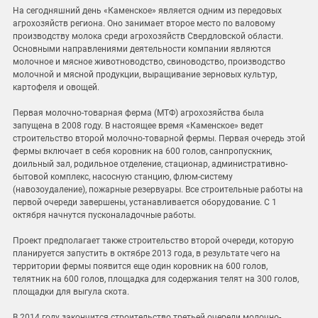
На сегодняшний день «Каменское» является одним из передовых
агрохозяйств региона. Оно занимает второе место по валовому
производству молока среди агрохозяйств Свердловской области.
Основными направлениями деятельности компании являются
молочное и мясное животноводство, свиноводство, производство
молочной и мясной продукции, выращивание зерновых культур,
картофеля и овощей.
Первая молочно-товарная ферма (МТФ) агрохозяйства была
запущена в 2008 году. В настоящее время «Каменское» ведет
строительство второй молочно-товарной фермы. Первая очередь этой
фермы включает в себя коровник на 600 голов, санпропускник,
доильный зал, родильное отделение, стационар, административно-
бытовой комплекс, насосную станцию, флюм-систему
(навозоудаление), пожарные резервуары. Все строительные работы на
первой очереди завершены, устанавливается оборудование. С 1
октября начнутся пусконаладочные работы.
Проект предполагает также строительство второй очереди, которую
планируется запустить в октябре 2013 года, в результате чего на
территории фермы появится еще один коровник на 600 голов,
телятник на 600 голов, площадка для содержания телят на 300 голов,
площадки для выгула скота.
В 2014 году закончится строительство третьей очереди молочно-