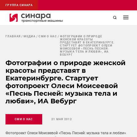
ГРУППА СИНАРА
ГЛАВНАЯ
МЕДИА
СМИ О НАС
ФОТОГРАФИИ О ПРИРОДЕ
ЖЕНСКОЙ КРАСОТЫ
ПРЕДСТАВЯТ В ЕКАТЕРИНБУРГЕ.
СТАРТУЕТ ФОТОПРОЕКТ ОЛЕСИ
МОИСЕЕВОЙ «ПЕСНЬ ПЕСНЕЙ:
МУЗЫКА ТЕЛА И ЛЮБВИ», ИА
ВЕБУРГ
Фотографии о природе женской
красоты представят в
Екатеринбурге. Стартует
фотопроект Олеси Моисеевой
«Песнь Песней: музыка тела и
любви», ИА Вебург
СМИ О НАС
21 МАЯ 2012
Фотопроект Олеси Моисеевой «Песнь Песней: музыка тела и любви»