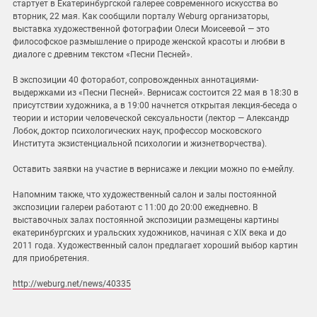
стартует в Екатеринбургской галерее современного искусства во
вторник, 22 мая. Как сообщили порталу Weburg организаторы,
выставка художественной фотографии Олеси Моисеевой — это
философское размышление о природе женской красоты и любви в
диалоге с древним текстом «Песни Песней».
В экспозиции 40 фоторабот, сопровожденных аннотациями-
выдержками из «Песни Песней». Вернисаж состоится 22 мая в 18:30 в
присутствии художника, а в 19:00 начнется открытая лекция-беседа о
теории и истории человеческой сексуальности (лектор — Александр
Лобок, доктор психологических наук, профессор московского
Института экзистенциальной психологии и жизнетворчества).
Оставить заявки на участие в вернисаже и лекции можно по е-мейлу.
Напомним также, что художественный салон и залы постоянной
экспозиции галереи работают с 11:00 до 20:00 ежедневно. В
выставочных залах постоянной экспозиции размещены картины
екатеринбургских и уральских художников, начиная с XIX века и до
2011 года. Художественный салон предлагает хороший выбор картин
для приобретения.
http://weburg.net/news/40335