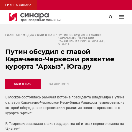
ГРУППА СИНАРА
ГЛАВНАЯ
МЕДИА
СМИ О НАС
ПУТИН ОБСУДИЛ С ГЛАВОЙ
КАРАЧАЕВО-ЧЕРКЕСИИ
РАЗВИТИЕ КУРОРТА "АРХЫЗ",
ЮГА.РУ
Путин обсудил с главой
Карачаево-Черкесии развитие
курорта "Архыз", Юга.ру
СМИ О НАС
03 АПР 2014
В Москве состоялась рабочая встреча президента Владимира Путина
с главой Карачаево-Черкесской Республики Рашидом Темрезовым, на
которой обсуждались перспективы развития нового горнолыжного
курорта "Архыз".
Р. Темрезов рассказал главе государства об итогах первого сезона на
"Архызе".