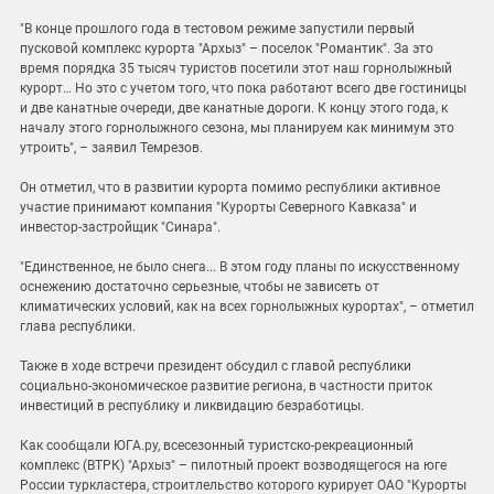
"В конце прошлого года в тестовом режиме запустили первый
пусковой комплекс курорта "Архыз" – поселок "Романтик". За это
время порядка 35 тысяч туристов посетили этот наш горнолыжный
курорт… Но это с учетом того, что пока работают всего две гостиницы
и две канатные очереди, две канатные дороги. К концу этого года, к
началу этого горнолыжного сезона, мы планируем как минимум это
утроить", – заявил Темрезов.
Он отметил, что в развитии курорта помимо республики активное
участие принимают компания "Курорты Северного Кавказа" и
инвестор-застройщик "Синара".
"Единственное, не было снега... В этом году планы по искусственному
оснежению достаточно серьезные, чтобы не зависеть от
климатических условий, как на всех горнолыжных курортах", – отметил
глава республики.
Также в ходе встречи президент обсудил с главой республики
социально-экономическое развитие региона, в частности приток
инвестиций в республику и ликвидацию безработицы.
Как сообщали ЮГА.ру, всесезонный туристско-рекреационный
комплекс (ВТРК) "Архыз" – пилотный проект возводящегося на юге
России туркластера, строитлельство которого курирует ОАО "Курорты