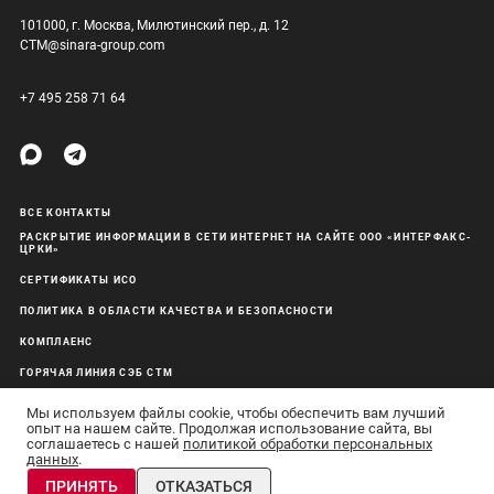
101000, г. Москва, Милютинский пер., д. 12
CTM@sinara-group.com
+7 495 258 71 64
ВСЕ КОНТАКТЫ
РАСКРЫТИЕ ИНФОРМАЦИИ В СЕТИ ИНТЕРНЕТ НА САЙТЕ ООО «ИНТЕРФАКС-
ЦРКИ»
СЕРТИФИКАТЫ ИСО
ПОЛИТИКА В ОБЛАСТИ КАЧЕСТВА И БЕЗОПАСНОСТИ
КОМПЛАЕНС
ГОРЯЧАЯ ЛИНИЯ СЭБ СТМ
ОБРАБОТКА ПЕРСОНАЛЬНЫХ ДАННЫХ
Мы используем файлы cookie, чтобы обеспечить вам лучший
опыт на нашем сайте. Продолжая использование сайта, вы
соглашаетесь с нашей
политикой обработки персональных
данных
.
АО «Синара-Транспортные Машины» © 2011–26 Все права защищены
ПРИНЯТЬ
ОТКАЗАТЬСЯ