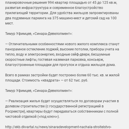
планировочные решения 994 квартир площадью от 45 до 125 кв.м,
развитая инфраструктура и современное благоустройство
прилегающей территории. Для удобства жильцов запроектированы
два подземных паркинга на 375 машино-мест и детский сад на 100
мест.
Тимур Уфимцев, «Синара-Девелопмент»:
— Отличительными особенностями нового жилого комплекса станут
панорамное остекление лоджий, высокие потолки, приборы учета на
тепло, воду и электроэнергию, входные сейф-двери, бесшумные
скоростные лифты, гостевая наземная парковка, консьерж,
благоустроенные площадки для прогулок и отдыха жильцов дома.
Всего в рамках застройки будет построено более 60 тыс. кв. м жилой
площади. Стоимость «квадрата» — от 62 тыс. руб.
Тимур Уфимцев, «Синара-Девелопмент»:
— Реализация жилья будет осуществляться по договорам участия в
долевом строительстве (с государственной регистрацией в
Росреестре), квартиры будут передаваться собственникам с полной
чистовой отделкой («под ключ»).
http://ekb.dkvartal.ru/news/sinaradevelopment-nachala-stroitelstvo-