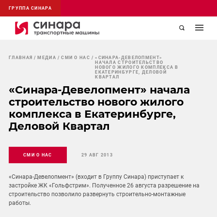
ГРУППА СИНАРА
ГЛАВНАЯ
МЕДИА
СМИ О НАС
«СИНАРА-ДЕВЕЛОПМЕНТ»
НАЧАЛА СТРОИТЕЛЬСТВО
НОВОГО ЖИЛОГО КОМПЛЕКСА В
ЕКАТЕРИНБУРГЕ, ДЕЛОВОЙ
КВАРТАЛ
«Синара-Девелопмент» начала
строительство нового жилого
комплекса в Екатеринбурге,
Деловой Квартал
СМИ О НАС
29 АВГ 2013
«Синара-Девелопмент» (входит в Группу Синара) приступает к
застройке ЖК «Гольфстрим». Полученное 26 августа разрешение на
строительство позволило развернуть строительно-монтажные
работы.