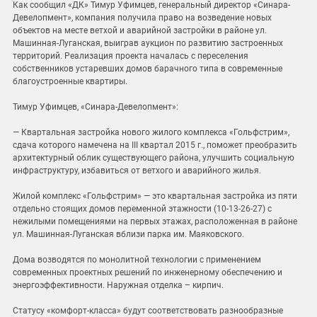
Как сообщил «ДК» Тимур Уфимцев, генеральный директор «Синара-
Девелопмент», компания получила право на возведение новых
объектов на месте ветхой и аварийной застройки в районе ул.
Машинная-Луганская, выиграв аукцион по развитию застроенных
территорий. Реализация проекта началась с переселения
собственников устаревших домов барачного типа в современные
благоустроенные квартиры.
Тимур Уфимцев, «Синара-Девелопмент»:
— Квартальная застройка нового жилого комплекса «Гольфстрим»,
сдача которого намечена на III квартал 2015 г., поможет преобразить
архитектурный облик существующего района, улучшить социальную
инфраструктуру, избавиться от ветхого и аварийного жилья.
Жилой комплекс «Гольфстрим» — это квартальная застройка из пяти
отдельно стоящих домов переменной этажности (10-13-26-27) с
нежилыми помещениями на первых этажах, расположенная в районе
ул. Машинная-Луганская вблизи парка им. Маяковского.
Дома возводятся по монолитной технологии с применением
современных проектных решений по инженерному обеспечению и
энергоэффективности. Наружная отделка – кирпич.
Статусу «комфорт-класса» будут соответствовать разнообразные