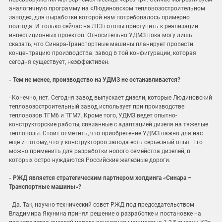
аналогичную программу на «Людиновском тепловозостроительном
заводе», для выработки которой нам потребовалось примерно
полгода. И только сейчас на ЛТЗ готовы приступить к реализации
инвестиционных проектов. Относительно УДМЗ пока могу лишь
сказать, что Синара-Транспортные машины планирует провести
концентрацию производства: завод в той конфигурации, которая
сегодня существует, неэффективен.
- Тем не менее, производство на УДМЗ не останавливается?
- Конечно, нет. Сегодня завод выпускает дизели, которые Людиновский
тепловозостроительный завод использует при производстве
тепловозов ТГМ6 и ТГМ7. Кроме того, УДМЗ ведет опытно-
конструкторские работы, связанные с адаптацией дизеля на тяжелые
тепловозы. Стоит отметить, что приобретение УДМЗ важно для нас
еще и потому, что у конструкторов завода есть серьезный опыт. Его
можно применить для разработки нового семейства дизелей, в
которых остро нуждаются Российские железные дороги.
- РЖД является стратегическим партнером холдинга «Синара –
Транспортные машины»?
- Да. Так, научно-технический совет РЖД под председательством
Владимира Якунина принял решение о разработке и постановке на