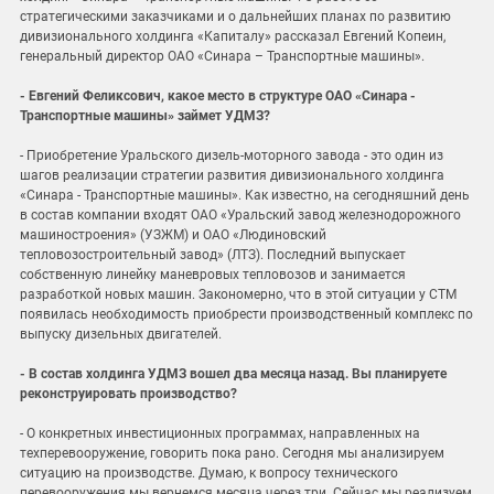
стратегическими заказчиками и о дальнейших планах по развитию
дивизионального холдинга «Капиталу» рассказал Евгений Копеин,
генеральный директор ОАО «Синара – Транспортные машины».
- Евгений Феликсович, какое место в структуре ОАО «Синара -
Транспортные машины» займет УДМЗ?
- Приобретение Уральского дизель-моторного завода - это один из
шагов реализации стратегии развития дивизионального холдинга
«Синара - Транспортные машины». Как известно, на сегодняшний день
в состав компании входят ОАО «Уральский завод железнодорожного
машиностроения» (УЗЖМ) и ОАО «Людиновский
тепловозостроительный завод» (ЛТЗ). Последний выпускает
собственную линейку маневровых тепловозов и занимается
разработкой новых машин. Закономерно, что в этой ситуации у СТМ
появилась необходимость приобрести производственный комплекс по
выпуску дизельных двигателей.
- В состав холдинга УДМЗ вошел два месяца назад. Вы планируете
реконструировать производство?
- О конкретных инвестиционных программах, направленных на
техперевооружение, говорить пока рано. Сегодня мы анализируем
ситуацию на производстве. Думаю, к вопросу технического
перевооружения мы вернемся месяца через три. Сейчас мы реализуем