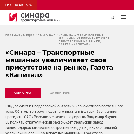
ГРУППА СИНАРА
ГЛАВНАЯ
МЕДИА
СМИ О НАС
«СИНАРА – ТРАНСПОРТНЫЕ
МАШИНЫ» УВЕЛИЧИВАЕТ СВОЕ
ПРИСУТСТВИЕ НА РЫНКЕ,
ГАЗЕТА «КАПИТАЛ»
«Синара – Транспортные
машины» увеличивает свое
присутствие на рынке, Газета
«Капитал»
СМИ О НАС
25 АПР 2008
РЖД закупит в Свердловской области 25 локомотивов постоянного
тока. Об этом во время недавнего визита в Екатеринбург заявил
президент ОАО «Российские железные дороги» Владимир Якунин.
Выполнять стратегический заказ будет Уральский завод
железнодорожного машиностроения (входит в дивизиональный
холдинг «Синара – Транспортные машины». О работе со