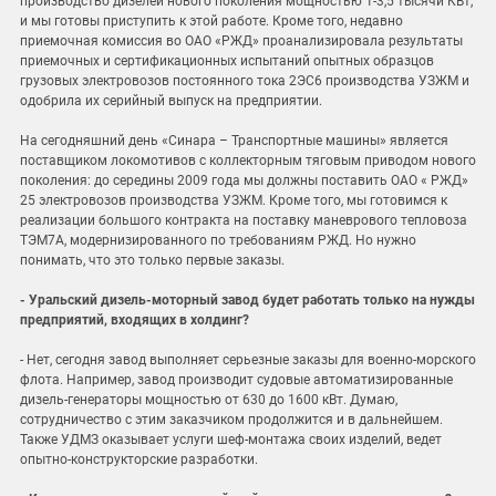
производство дизелей нового поколения мощностью 1-3,5 тысячи КВт,
и мы готовы приступить к этой работе. Кроме того, недавно
приемочная комиссия во ОАО «РЖД» проанализировала результаты
приемочных и сертификационных испытаний опытных образцов
грузовых электровозов постоянного тока 2ЭС6 производства УЗЖМ и
одобрила их серийный выпуск на предприятии.
На сегодняшний день «Синара – Транспортные машины» является
поставщиком локомотивов с коллекторным тяговым приводом нового
поколения: до середины 2009 года мы должны поставить ОАО « РЖД»
25 электровозов производства УЗЖМ. Кроме того, мы готовимся к
реализации большого контракта на поставку маневрового тепловоза
ТЭМ7А, модернизированного по требованиям РЖД. Но нужно
понимать, что это только первые заказы.
- Уральский дизель-моторный завод будет работать только на нужды
предприятий, входящих в холдинг?
- Нет, сегодня завод выполняет серьезные заказы для военно-морского
флота. Например, завод производит судовые автоматизированные
дизель-генераторы мощностью от 630 до 1600 кВт. Думаю,
сотрудничество с этим заказчиком продолжится и в дальнейшем.
Также УДМЗ оказывает услуги шеф-монтажа своих изделий, ведет
опытно-конструкторские разработки.