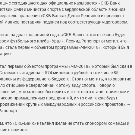
аш» с сегодняшнего дня официально называется «СКБ-Банк
утствии СМИ и министра спорта Свердловской области Леонида
седатель правления «СКБ-Банка» Денис Репников и президент
ий Иванов поставили подписи под соответствующим договором.
тан на два с половиной года. «СКБ-Банк» с этого сезона будет
ором футбольного клуба «Урал». Леонид Рапопорт отметил, что
а» стала первым объектом программы «ЧМ-2018», который был
тацию.
стал первым объектом программы «ЧМ-2018», который был сдан в
Стоимость стадиона – 574 миллиона рублей, в том числе 85
авлены из федерального бюджета. Стоит отметить, что развитие
ло отношение свердловчан к этому виду спорта. Говоря о
ашения, мне хотелось бы верить в то, что это станет примером и
ансово-промышленных предприятий, и что они также будут
продвижении крупных международных и российских проектов», —
Рапопорт.
ем, что «СКБ-Банк» изъявил желание стать спонсором команды и
ние стадиона.