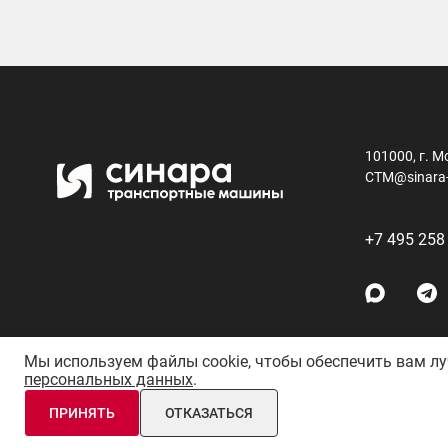
101000, г. М
CTM@sinara
+7 495 258
Мы используем файлы cookie, чтобы обеспечить вам л
персональных данных
.
АО «Синара-Транспортные Машины» © 2011–26 Все права 
ПРИНЯТЬ
ОТКАЗАТЬСЯ