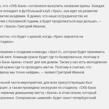
, что «СКБ-Банк» согласился выкупить название арены. Каждая
я попадает в футбольный клуб «Урал», она идет на развитие
витие академии. Я думаю, что наше сотрудничество не
умя с половиной годами, а будет продолжаться еще дольше», —
нт «Урала» Григорий Иванов.
естно, что будет с ареной, когда «Урал» вернется на
тадион».
 решение о создании команды «Урал-2», которая будет принимать
ой лиге. Команде нужно будет где-то базироваться, поэтому я
Б-Банк Арена» станет для нее домом. Также у нас есть молодежная
ой нужно где-то проводить матчи. Поэтому я считаю, что
диону мы точно найдем», — заявил Григорий Иванов.
ьной части мероприятия, для всех присутствующих был
ршет, а также проведена экскурсия по стадиону. «СКБ-Банк
к первому домашнему матчу «Урала» в этом сезоне, который
скресенье. Соперником «шмелей» будет санкт-петербургский