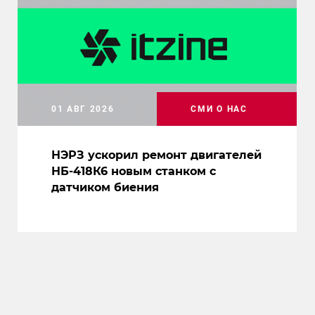
01 АВГ 2026
СМИ О НАС
НЭРЗ ускорил ремонт двигателей
НБ-418К6 новым станком с
датчиком биения