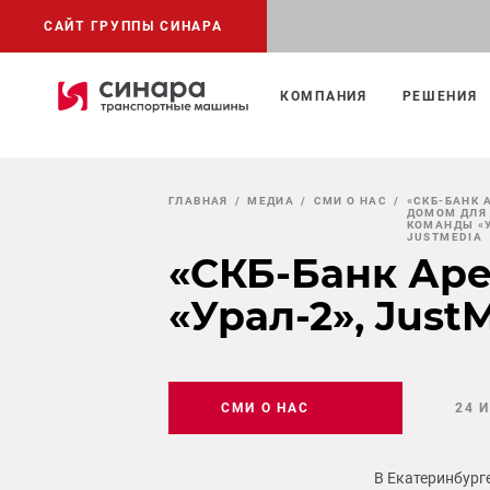
САЙТ ГРУППЫ СИНАРА
КОМПАНИЯ
РЕШЕНИЯ
ГЛАВНАЯ
МЕДИА
СМИ О НАС
«СКБ-БАНК 
ДОМОМ ДЛЯ
КОМАНДЫ «У
JUSTMEDIA
«СКБ-Банк Аре
«Урал-2», Just
СМИ О НАС
24 
В Екатеринбург