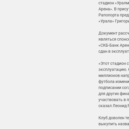
стадион «Уралм
Арена». В прис
Рапопорта пред
«Урала» Григор
Документ рассчи
являться спонс
«СКБ-Банк Арен
сдан в эксплуа
«Этот стадион 
эксплуатацию. 
миллионов напр
футбола измени
подписании согл
для других фин
участвовать в 
сказал Леонид 
Клуб доволен т
выкупить назва