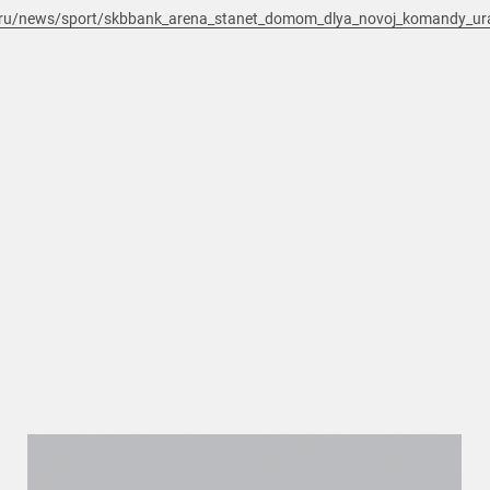
a.ru/news/sport/skbbank_arena_stanet_domom_dlya_novoj_komandy_ur