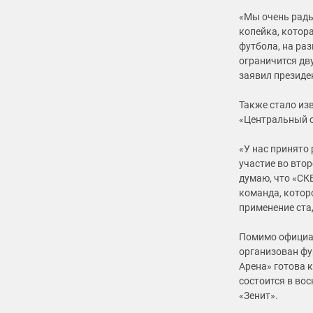
«Мы очень рады
копейка, котора
футбола, на раз
ограничится дв
заявил президе
Также стало изв
«Центральный с
«У нас принято
участие во втор
думаю, что «СК
команда, котор
применение ста
Помимо официал
организован фу
Арена» готова 
состоится в во
«Зенит».