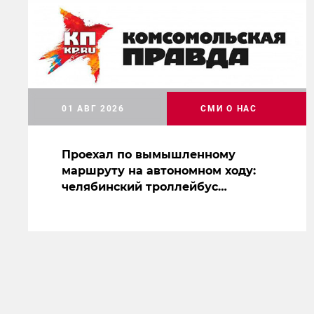
01 АВГ 2026
СМИ О НАС
Проехал по вымышленному
маршруту на автономном ходу:
челябинский троллейбус
засветился на съемках нового
сериала