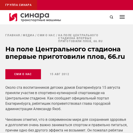
ГРУППА СИНАРА
ГЛАВНАЯ
МЕДИА
СМИ О НАС
НА ПОЛЕ ЦЕНТРАЛЬНОГО
СТАДИОНА ВПЕРВЫЕ
ПРИГОТОВИЛИ ПЛОВ, 66.RU
На поле Центрального стадиона
впервые приготовили плов, 66.ru
СМИ О НАС
15 АВГ 2012
Около ста воспитанников детских домов Екатеринбурга 15 августа
приняли участие в спортивно-кулинарной спартакиаде на
Центральном стадионе. Как сообщает официальный портал
Екатеринбурга, ребятишек поприветствовал глава городской
администрации Александр Якоб.
Чиновник отметил, что в современном мире для сохранения здоровья
и долголетия очень важно заниматься спортом и правильно питаться,
причем одно без другого эффекта не возымеет. Он пожелал ребятам