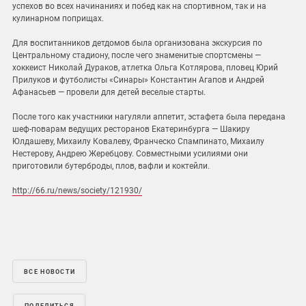
успехов во всех начинаниях и побед как на спортивном, так и на
кулинарном поприщах.
Для воспитанников детдомов была организована экскурсия по
Центральному стадиону, после чего знаменитые спортсмены —
хоккеист Николай Дураков, атлетка Ольга Котлярова, пловец Юрий
Прилуков и футболисты «Синары» Константин Агапов и Андрей
Афанасьев — провели для детей веселые старты.
После того как участники нагуляли аппетит, эстафета была передана
шеф-поварам ведущих ресторанов Екатеринбурга — Шакиру
Юлдашеву, Михаилу Ковалеву, Франческо Спампинато, Михаилу
Нестерову, Андрею Жеребцову. Совместными усилиями они
приготовили бутерброды, плов, вафли и коктейли.
http://66.ru/news/society/121930/
ВСЕ НОВОСТИ