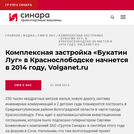
ГРУППА СИНАРА
ГЛАВНАЯ
МЕДИА
СМИ О НАС
КОМПЛЕКСНАЯ ЗАСТРОЙКА
«БУКАТИН ЛУГ» В
КРАСНОСЛОБОДСКЕ НАЧНЕТСЯ В
2014 ГОДУ, VOLGANET.RU
Комплексная застройка «Букатин
Луг» в Краснослободске начнется
в 2014 году, Volganet.ru
СМИ О НАС
01 НОЯ 2013
250 тысяч квадратных метров жилья, новую дорогу, систему
инженерных коммуникаций и 2 детских сада планируется построить в
Среднеахтубинском районе Волгоградской области в черте города
Краснослободск. Речь идет о крупномасштабном инвестиционном
соглашении, которое было подписано губернатором Сергеем
Боженовым с компанией ЗАО «Группа Синара» в сентябре этого года
на форуме в Сочи. Напомним, что там волгоградский проект