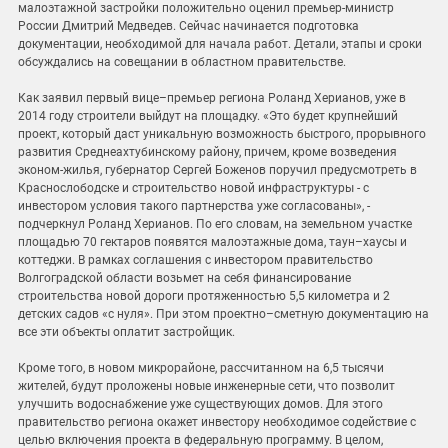
малоэтажной застройки положительно оценил премьер-министр
России Дмитрий Медведев. Сейчас начинается подготовка
документации, необходимой для начала работ. Детали, этапы и сроки
обсуждались на совещании в областном правительстве.
Как заявил первый вице–премьер региона Роланд Херианов, уже в
2014 году строители выйдут на площадку. «Это будет крупнейший
проект, который даст уникальную возможность быстрого, прорывного
развития Среднеахтубинскому району, причем, кроме возведения
эконом-жилья, губернатор Сергей Боженов поручил предусмотреть в
Краснослободске и строительство новой инфраструктуры - с
инвестором условия такого партнерства уже согласованы», -
подчеркнул Роланд Херианов. По его словам, на земельном участке
площадью 70 гектаров появятся малоэтажные дома, таун–хаусы и
коттеджи. В рамках соглашения с инвестором правительство
Волгоградской области возьмет на себя финансирование
строительства новой дороги протяженностью 5,5 километра и 2
детских садов «с нуля». При этом проектно–сметную документацию на
все эти объекты оплатит застройщик.
Кроме того, в новом микрорайоне, рассчитанном на 6,5 тысячи
жителей, будут проложены новые инженерные сети, что позволит
улучшить водоснабжение уже существующих домов. Для этого
правительство региона окажет инвестору необходимое содействие с
целью включения проекта в федеральную программу. В целом,