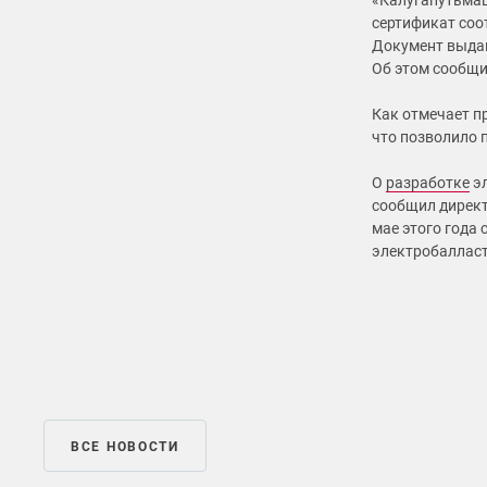
«Калугапутьмаш
сертификат соо
Документ выдан
Об этом сообщи
Как отмечает п
что позволило п
О
разработке
эл
сообщил директ
мае этого года 
электробалласт
ВСЕ НОВОСТИ