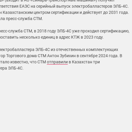
» (входит в АО «Синара-Транспортные Машины») получил
тветствия ЕАЭС на серийный выпуск электробалластеров ЭЛБ‑4С.
 Казахстанским центром сертификации и действует до 2031 года.
ла пресс-служба СТМ.
ресс-служба СТМ, в 2018 году ЭЛБ‑4С уже проходил сертификацию,
оставить несколько единиц в адрес КТЖ в 2023 году.
ектробалластера ЭЛБ-4С из отечественных комплектующих
ор Торгового дома СТМ Антон Зубихин в сентябре 2024 года. В
стало известно, что СТМ
отправили
в Казахстан три
ера ЭЛБ-4С.