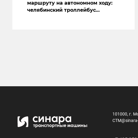
маршруту на автономном ходу:
челябинский троллейбус
засветился на съемках нового
сериала
101000, г. М
CTM@sinara