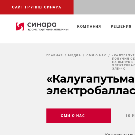
САЙТ ГРУППЫ СИНАРА
КОМПАНИЯ
РЕШЕНИЯ
ГЛАВНАЯ
МЕДИА
СМИ О НАС
«КАЛУГАПУ
ПОЛУЧИЛ С
НА ВЫПУСК
ЭЛЕКТРОБА
ЭЛБ‑4С
«Калугапутьма
электробаллас
СМИ О НАС
10 