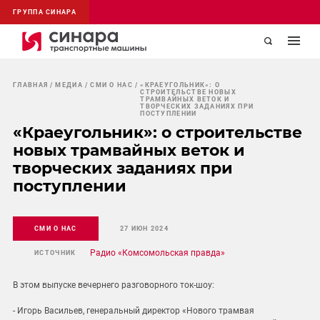
ГРУППА СИНАРА
ГЛАВНАЯ
МЕДИА
СМИ О НАС
«КРАЕУГОЛЬНИК»: О
СТРОИТЕЛЬСТВЕ НОВЫХ
ТРАМВАЙНЫХ ВЕТОК И
ТВОРЧЕСКИХ ЗАДАНИЯХ ПРИ
ПОСТУПЛЕНИИ
«Краеугольник»: о строительстве
новых трамвайных веток и
творческих заданиях при
поступлении
СМИ О НАС
27 ИЮН 2024
Радио «Комсомольская правда»
ИСТОЧНИК
В этом выпуске вечернего разговорного ток-шоу:
- Игорь Васильев, генеральный директор «Нового трамвая