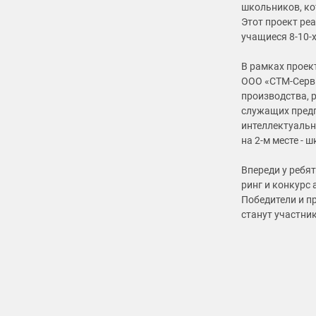
школьников, ко
Этот проект реа
учащиеся 8-10-
В рамках проек
ООО «СТМ-Серви
производства, 
служащих предп
интеллектуальн
на 2-м месте - ш
Впереди у ребя
ринг и конкурс 
Победители и п
станут участни