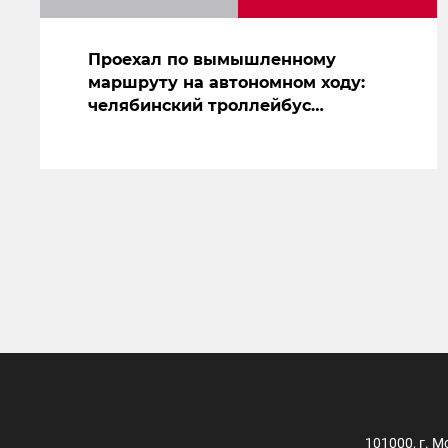
Проехал по вымышленному
маршруту на автономном ходу:
челябинский троллейбус
засветился на съемках нового
сериала
101000, г. М