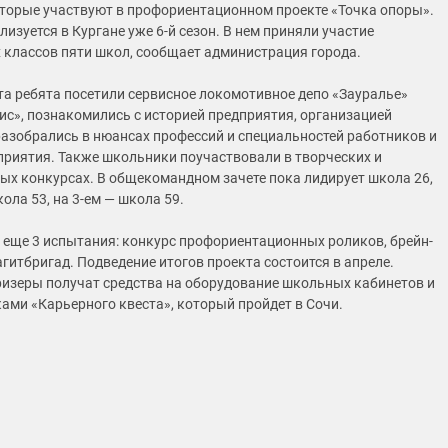
торые участвуют в профориентационном проекте «Точка опоры».
лизуется в Кургане уже 6-й сезон. В нем приняли участие
х классов пяти школ, сообщает администрация города.
та ребята посетили сервисное локомотивное депо «Зауралье»
с», познакомились с историей предприятия, организацией
разобрались в нюансах профессий и специальностей работников и
риятия. Также школьники поучаствовали в творческих и
ых конкурсах. В общекомандном зачете пока лидирует школа 26,
кола 53, на 3-ем — школа 59.
т еще 3 испытания: конкурс профориентационных роликов, брейн-
агитбригад. Подведение итогов проекта состоится в апреле.
ризеры получат средства на оборудование школьных кабинетов и
ками «Карьерного квеста», который пройдет в Сочи.