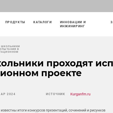
ПРОДУКТЫ
КАТАЛОГИ
ИННОВАЦИИ И
З
ИНЖИНИРИНГ
Е ШКОЛЬНИКИ
СПЫТАНИЯ В
ТАЦИОННОМ
ольники проходят ис
ионном проекте
Kurganfm.ru
МАР 2024
ИСТОЧНИК
и известны итоги конкурсов презентаций, сочинений и рисунков