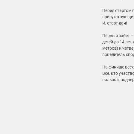
Перед стартом п
присутствующие
И, старт дан!
Первый забег — 
детей до 14 лет
метров) и четв
победитель спо
На финише всех
Все, кто участв
пользой, подче