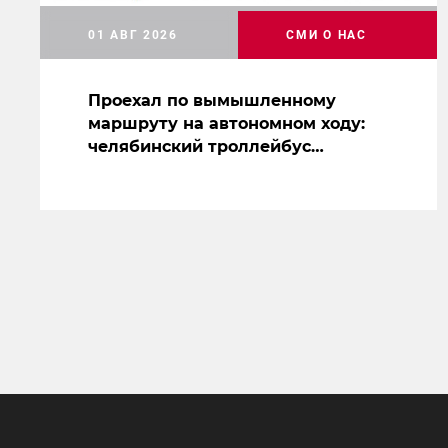
01 АВГ 2026
СМИ О НАС
Проехал по вымышленному
маршруту на автономном ходу:
челябинский троллейбус
засветился на съемках нового
сериала