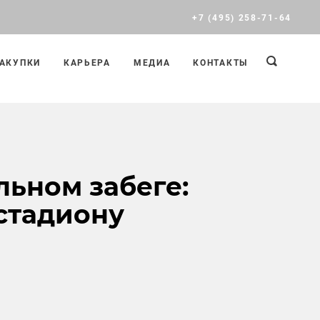
+7 (495) 258-71-64
АКУПКИ
КАРЬЕРА
МЕДИА
КОНТАКТЫ
льном забеге:
стадиону