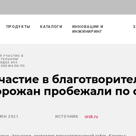
ПРОДУКТЫ
КАТАЛОГИ
ИННОВАЦИИ И
З
ИНЖИНИРИНГ
Л УЧАСТИЕ В
ИТЕЛЬНОМ
РЯДКА 800
РОБЕЖАЛИ ПО
частие в благотворите
орожан пробежали по 
orsk.ru
ИЮН 2021
ИСТОЧНИК