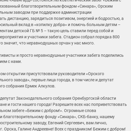
дионе «Авангард» состоялся легкоатлетический забег «Бежим с
изованный благотворительным фондом «Синара», Орским
льным заводом при поддержке администрации
ать дистанцию, зарядиться позитивом, энергией и бодростью, а
осильный вклад в «копилку добра» и помочь больным детям –
ентам детской ГБ № 5 – такую цель ставили перед собой и
ероприятия и участники забега. Стадион собрал порядка 800
то значит, что неравнодушных орчан у нас много.
тивисты и просто неравнодушные участники забега поделились
ием с нами.
ом открытии присутствовали руководители «Орского
ьного завода», первые лица города, в том числе и депутат
го собрания Ермек Алкулов.
 депутат Законодательного собрания Оренбургской области
не и гости нашего города! Разрешите всех нас поприветствовать
льном забеге «Бежим с добром!». Огромные слова
и благотворительному фонду «Синара», СКБ-банку, нашему
строительному заводу, Евгений Сергеевич, вам лично,
. Орска, Галине Андреевне! Всех с праздником! Бежим с добром!