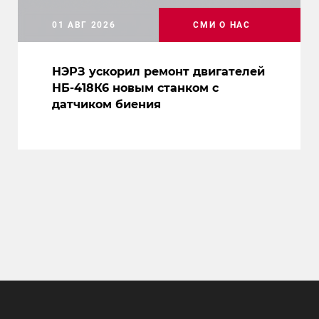
01 АВГ 2026
СМИ О НАС
НЭРЗ ускорил ремонт двигателей
НБ-418К6 новым станком с
датчиком биения