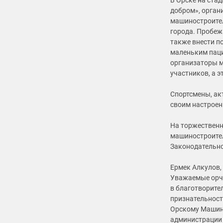
В Орске на ста
добром», орган
машиностроите
города. Пробеж
также внести п
маленьким паци
организаторы м
участников, а э
Спортсмены, ак
своим настроен
На торжественн
машиностроител
Законодательно
Ермек Алкулов,
Уважаемые орча
в благотворите
признательност
Орскому Машино
администрации г