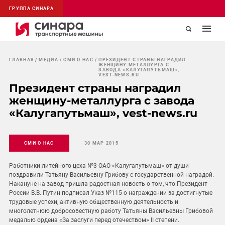
ГРУППА СИНАРА
ГЛАВНАЯ
МЕДИА
СМИ О НАС
ПРЕЗИДЕНТ СТРАНЫ НАГРАДИЛ
ЖЕНЩИНУ-МЕТАЛЛУРГА С
ЗАВОДА «КАЛУГАПУТЬМАШ»,
VEST-NEWS.RU
Президент страны наградил
женщину-металлурга с завода
«Калугапутьмаш», vest-news.ru
СМИ О НАС
30 МАР 2015
Работники литейного цеха №3 ОАО «Калугапутьмаш» от души
поздравили Татьяну Васильевну Грибову с государственной наградой.
Накануне на завод пришла радостная новость о том, что Президент
России В.В. Путин подписал Указ №115 о награждении за достигнутые
трудовые успехи, активную общественную деятельность и
многолетнюю добросовестную работу Татьяны Васильевны Грибовой
медалью ордена «За заслуги перед отечеством» II степени.