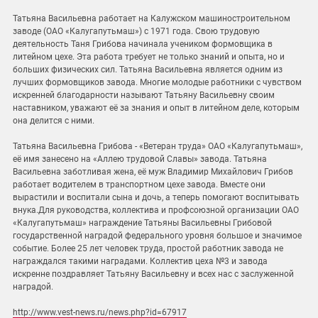
Татьяна Васильевна работает на Калужском машиностроительном
заводе (ОАО «Калугапутьмаш») с 1971 года. Свою трудовую
деятельность Таня Грибова начинала учеником формовщика в
литейном цехе. Эта работа требует не только знаний и опыта, но и
больших физических сил. Татьяна Васильевна является одним из
лучших формовщиков завода. Многие молодые работники с чувством
искренней благодарности называют Татьяну Васильевну своим
наставником, уважают её за знания и опыт в литейном деле, которым
она делится с ними.
Татьяна Васильевна Грибова - «Ветеран труда» ОАО «Калугапутьмаш»,
её имя занесено на «Аллею трудовой Славы» завода. Татьяна
Васильевна заботливая жена, её муж Владимир Михайлович Грибов
работает водителем в транспортном цехе завода. Вместе они
вырастили и воспитали сына и дочь, а теперь помогают воспитывать
внука.Для руководства, коллектива и профсоюзной организации ОАО
«Калугапутьмаш» награждение Татьяны Васильевны Грибовой
государственной наградой федерального уровня большое и значимое
событие. Более 25 лет человек труда, простой работник завода не
награждался такими наградами. Коллектив цеха №3 и завода
искренне поздравляет Татьяну Васильевну и всех нас с заслуженной
наградой.
http://www.vest-news.ru/news.php?id=67917