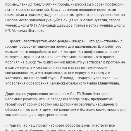
промышленных предприятиях города, их рассказы о своей профессии
легли в основу сочинений. Всех участников поощрили почетными
грамотами и призами, выделив при этом трех авторов лучших текстов.
Первое место завоевал учащийся лицея №10 Игнат Сутягин, второе –
ученик школы №19 Александр Давыдов, третье место у ученика школы
№3 Максима Щеголева.
– Проект Благотворительного фонда «Синара» – это единственный в
городе профориентационный проект для школьников. Для ребят это
возможность попробовать себя в конкретных профессиях и понять,
интересно, нужно им это или нет. Уже можно сказать, что проект
повлиял на выбор тех выпускников школ, кто участвовал в программе
в самом начале – сейчас они учатся в вузах по техническим
специальностям, и мы надеемся, что они вернутся в город и, в
частности, на Синарский трубный завод, – подчеркнула начальник
Управления образования Каменска-Уральского Лейла Миннуллина.
Директор по управлению персоналом СинТЗ Денис Нестеров
напомнил ребятам, что на заводе им всегда рады, предприятие
гарантирует своим работникам достойную зарплату, насыщенную
общественную жизнь, дружный коллектив и большие возможности для
самореализации и карьерного роста.
– Радует, что наш проект набирает обороты, в нем участвует все
больше школ. Хорошо, что вы обратили внимание на этот конкурс,