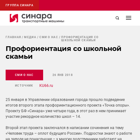
ГРУППА СИНАРА
ГЛАВНАЯ
МЕДИА
СМИ О НАС
ПРОФОРИЕНТАЦИЯ СО
ШКОЛЬНОЙ СКАМЬИ
Профориентация со школьной
скамьи
СМИ О НАС
26 ЯНВ 2018
KU66.ru
ИСТОЧНИК
25 января в Управлении образования города прошло подведение
итогов второго этапа профориентационного проекта «Точка опоры».
Проекту БФ «Синара» уже четыре года, в этот раз в нем принимает
участие рекордное количество школ – 14.
Второй этап проекта заключался в написании сочинения на тему
«Человек труда – оплот будущего России». Подростки знают о работе
на заводе не понаслышке – у многих родственники работают на