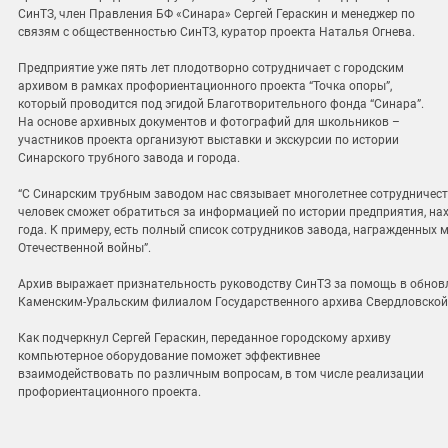
СинТЗ, член Правления БФ «Синара» Сергей Гераскин и менеджер по
связям с общественностью СинТЗ, куратор проекта Наталья Огнева.
Предприятие уже пять лет плодотворно сотрудничает с городским
архивом в рамках профориентационного проекта “Точка опоры”,
который проводится под эгидой Благотворительного фонда “Синара”.
На основе архивных документов и фотографий для школьников –
участников проекта организуют выставки и экскурсии по истории
Синарского трубного завода и города.
“С Синарским трубным заводом нас связывает многолетнее сотрудничест
человек сможет обратиться за информацией по истории предприятия, нах
года. К примеру, есть полный список сотрудников завода, награжденных 
Отечественной войны”.
Архив выражает признательность руководству СинТЗ за помощь в обновл
Каменским-Уральским филиалом Государственного архива Свердловской 
Как подчеркнул Сергей Гераскин, переданное городскому архиву
компьютерное оборудование поможет эффективнее
взаимодействовать по различным вопросам, в том числе реализации
профориентационного проекта.