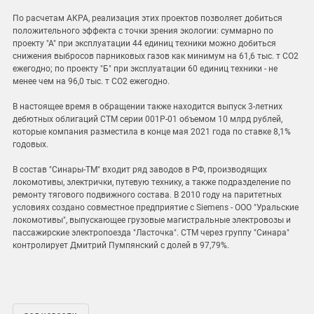
По расчетам АКРА, реализация этих проектов позволяет добиться
положительного эффекта с точки зрения экологии: суммарно по
проекту "А" при эксплуатации 44 единиц техники можно добиться
снижения выбросов парниковых газов как минимум на 61,6 тыс. т СО2
ежегодно; по проекту "Б" при эксплуатации 60 единиц техники - не
менее чем на 96,0 тыс. т СО2 ежегодно.
В настоящее время в обращении также находится выпуск 3-летних
дебютных облигаций СТМ серии 001Р-01 объемом 10 млрд рублей,
которые компания разместила в конце мая 2021 года по ставке 8,1%
годовых.
В состав "Синары-ТМ" входит ряд заводов в РФ, производящих
локомотивы, электрички, путевую технику, а также подразделение по
ремонту тягового подвижного состава. В 2010 году на паритетных
условиях создано совместное предприятие с Siemens - ООО "Уральские
локомотивы", выпускающее грузовые магистральные электровозы и
пассажирские электропоезда "Ласточка". СТМ через группу "Синара"
контролирует Дмитрий Пумпянский с долей в 97,79%.