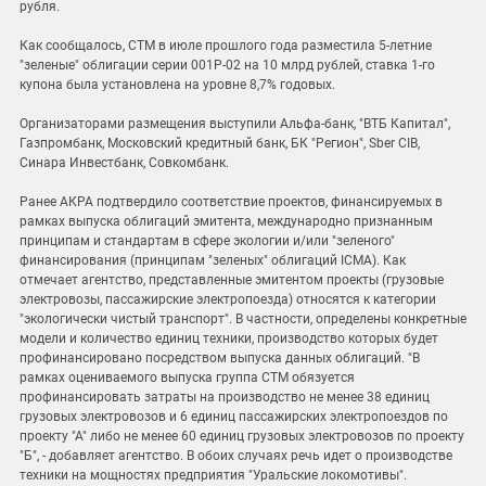
рубля.
Как сообщалось, СТМ в июле прошлого года разместила 5-летние
"зеленые" облигации серии 001Р-02 на 10 млрд рублей, ставка 1-го
купона была установлена на уровне 8,7% годовых.
Организаторами размещения выступили Альфа-банк, "ВТБ Капитал",
Газпромбанк, Московский кредитный банк, БК "Регион", Sber CIB,
Синара Инвестбанк, Совкомбанк.
Ранее АКРА подтвердило соответствие проектов, финансируемых в
рамках выпуска облигаций эмитента, международно признанным
принципам и стандартам в сфере экологии и/или "зеленого"
финансирования (принципам "зеленых" облигаций ICMA). Как
отмечает агентство, представленные эмитентом проекты (грузовые
электровозы, пассажирские электропоезда) относятся к категории
"экологически чистый транспорт". В частности, определены конкретные
модели и количество единиц техники, производство которых будет
профинансировано посредством выпуска данных облигаций. "В
рамках оцениваемого выпуска группа СТМ обязуется
профинансировать затраты на производство не менее 38 единиц
грузовых электровозов и 6 единиц пассажирских электропоездов по
проекту "А" либо не менее 60 единиц грузовых электровозов по проекту
"Б", - добавляет агентство. В обоих случаях речь идет о производстве
техники на мощностях предприятия "Уральские локомотивы".