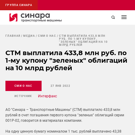
ГРУППА СИНАРА
ГЛАВНАЯ
МЕДИА
СМИ О НАС
СТМ ВЫПЛАТИЛА 433,8 МЛН
РУБ. ПО 1-МУ КУПОНУ
"ЗЕЛЕНЫХ" ОБЛИГАЦИЙ НА 10
МЛРД РУБЛЕЙ
СТМ выплатила 433,8 млн руб. по
1-му купону "зеленых" облигаций
на 10 млрд рублей
СМИ О НАС
27 ЯНВ 2022
Интерфакс
ИСТОЧНИК
АО "Синара – Транспортные Машины" (СТМ) выплатило 433,8 млн
рублей в счет погашения первого купона "зеленых" облигаций серии
001Р-02, говорится в материалах компании.
На одну ценную бумагу номиналом 1 тыс. рублей выплачено 43,38