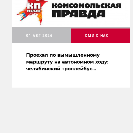
01 АВГ 2026
СМИ О НАС
Проехал по вымышленному
маршруту на автономном ходу:
челябинский троллейбус
засветился на съемках нового
сериала