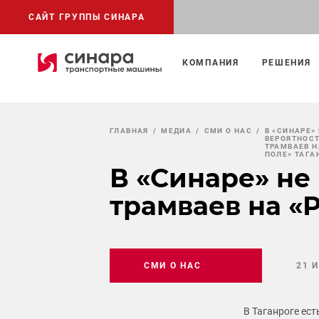
САЙТ ГРУППЫ СИНАРА
КОМПАНИЯ
РЕШЕНИЯ
ГЛАВНАЯ
МЕДИА
СМИ О НАС
В «СИНАРЕ»
ВЕРОЯТНОС
ТРАМВАЕВ Н
ПОЛЕ» ТАГА
В «Синаре» не
трамваев на «
СМИ О НАС
21 
В Таганроге ес