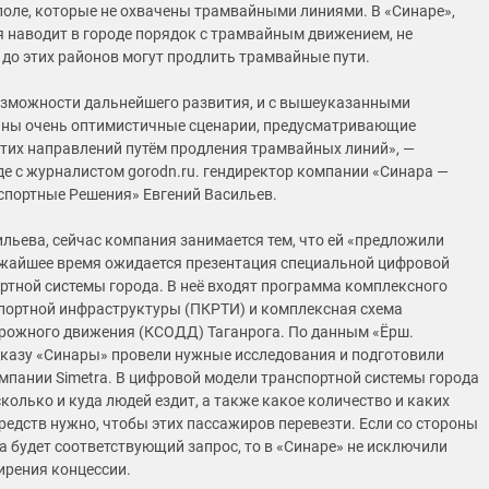
поле, которые не охвачены трамвайными линиями. В «Синаре»,
я наводит в городе порядок с трамвайным движением, не
 до этих районов могут продлить трамвайные пути.
зможности дальнейшего развития, и с вышеуказанными
аны очень оптимистичные сценарии, предусматривающие
тих направлений путём продления трамвайных линий», —
де с журналистом gorodn.ru. гендиректор компании «Синара —
спортные Решения» Евгений Васильев.
льева, сейчас компания занимается тем, что ей «предложили
ижайшее время ожидается презентация специальной цифровой
ртной системы города. В неё входят программа комплексного
портной инфраструктуры (ПКРТИ) и комплексная схема
рожного движения (КСОДД) Таганрога. По данным «Ёрш.
заказу «Синары» провели нужные исследования и подготовили
мпании Simetra. В цифровой модели транспортной системы города
колько и куда людей ездит, а также какое количество и каких
редств нужно, чтобы этих пассажиров перевезти. Если со стороны
на будет соответствующий запрос, то в «Синаре» не исключили
рения концессии.