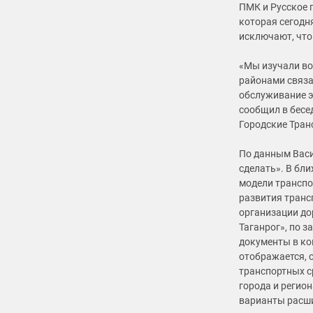
ПМК и Русское 
которая сегодн
исключают, что
«Мы изучали во
районами связ
обслуживание э
сообщил в бесе
Городские Тран
По данным Васи
сделать». В бл
модели транспо
развития транс
организации до
Таганрог», по 
документы в ко
отображается, с
транспортных с
города и регио
варианты расши