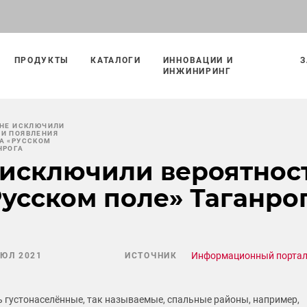
ПРОДУКТЫ
КАТАЛОГИ
ИННОВАЦИИ И
З
ИНЖИНИРИНГ
 НЕ ИСКЛЮЧИЛИ
ТИ ПОЯВЛЕНИЯ
А «РУССКОМ
НРОГА
 исключили вероятнос
Русском поле» Таганро
Информационный портал
ИЮЛ 2021
ИСТОЧНИК
ть густонаселённые, так называемые, спальные районы, например,