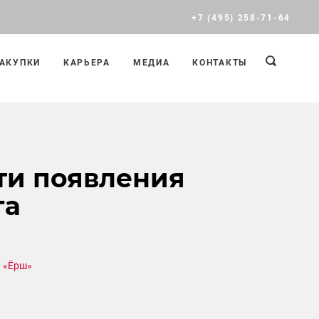
+7 (495) 258-71-64
АКУПКИ
КАРЬЕРА
МЕДИА
КОНТАКТЫ
ти появления
га
 «Ёрш»