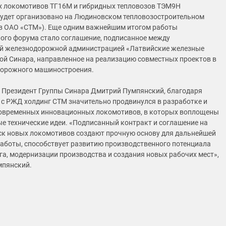
х локомотивов ТГ16М и гибридных тепловозов ТЭМ9H
 будет организовано на Людиновском тепловозостроительном
 в ОАО «СТМ»). Еще одним важнейшим итогом работы
го форума стало соглашение, подписанное между
ой железнодорожной администрацией «Латвийские железные
пой Синара, направленное на реализацию совместных проектов в
дорожного машиностроения.
 Президент Группы Синара Дмитрий Пумпянский, благодаря
 с РЖД холдинг СТМ значительно продвинулся в разработке и
современных инновационных локомотивов, в которых воплощены
е технические идеи. «Подписанный контракт и соглашение на
к новых локомотивов создают прочную основу для дальнейшей
аботы, способствует развитию производственного потенциала
га, модернизации производства и создания новых рабочих мест»,
мпянский.