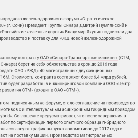
народного железнодорожного форума «Стратегическое
20» (г. Сочи) Президент Группы Синара Дмитрий Пумпянский и
«Российские железные дороги» Владимир Якунин подписали два
производство и поставку для РЖД новой железнодорожной
исанному контракту
ОАО «Синара-Транспортные машины»
(СТМ,
 Синара) берет на себя обязательства в срок до 2016 года
ередать ОАО «РЖД» 40 магистральных двухсекционных
16М. Стоимость контракта составляет более 6,4 млрд рублей.
ив будет разработан в инжиниринговой компании ООО «Центр
 развития СТМ» (входит в ОАО «СТМ»).
том, подписанным на форуме, стало соглашение на производство
омотивов с интеллектуальным асинхронным гибридным приводом
ybrid». Соглашение предусматривает, что после завершения в
 работ по сертификации первого опытного образца гибридного
роны согласуют график выпуска локомотивов до 2017 года и
акт на поставку машин. Производство магистральных