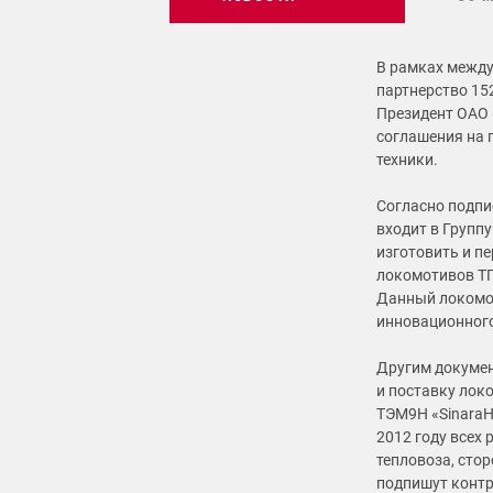
В рамках между
партнерство 15
Президент ОАО 
соглашения на 
техники.
Согласно подп
входит в Группу
изготовить и п
локомотивов ТГ
Данный локомот
инновационного
Другим докумен
и поставку лок
ТЭМ9H «SinaraH
2012 году всех
тепловоза, сто
подпишут контр