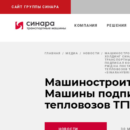
САЙТ ГРУППЫ СИНАРА
КОМПАНИЯ
РЕШЕНИЯ
ГЛАВНАЯ
МЕДИА
НОВОСТИ
МАШИНОСТРО
ХОЛДИНГ СИН
ТРАНСПОРТН
ПОДПИСАЛ КО
РЖД НА ПОСТ
ТЕПЛОВОЗОВ 
«SINARAHYBRI
Машиностроит
Машины подпи
тепловозов ТГ
НОВОСТИ
30 