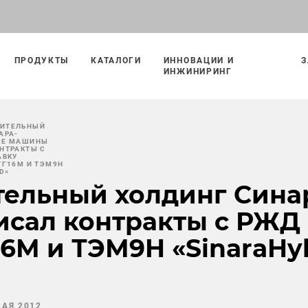
ПРОДУКТЫ
КАТАЛОГИ
ИННОВАЦИИ И
З
ИНЖИНИРИНГ
ИТЕЛЬНЫЙ
АРА-
ЫЕ МАШИНЫ
НТРАКТЫ С
АВКУ
ТГ16М И ТЭМ9H
D»
ельный холдинг Сина
сал контракты с РЖД 
16М и ТЭМ9H «SinaraHy
МАЯ 2012