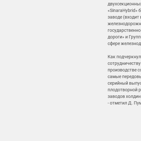
двухсекционны
«SinaraHybrid»
заводе (входит
железнодорожно
государственн
дороги» и Груп
сфере железно
Как подчеркнул
сотрудничеству
производстве 
самые передовы
серийный выпус
плодотворной р
заводов холдин
- отметил Д. Пу