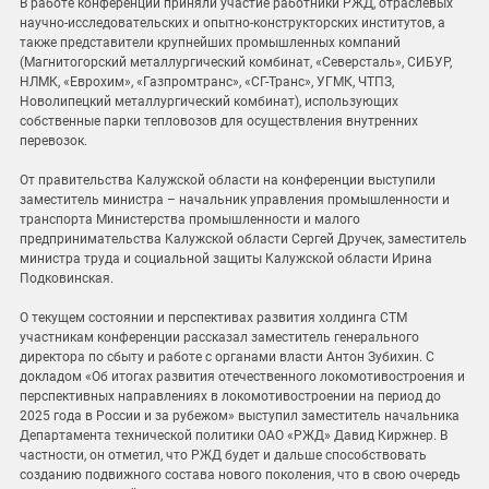
В работе конференции приняли участие работники РЖД, отраслевых
научно-исследовательских и опытно-конструкторских институтов, а
также представители крупнейших промышленных компаний
(Магнитогорский металлургический комбинат, «Северсталь», СИБУР,
НЛМК, «Еврохим», «Газпромтранс», «СГ-Транс», УГМК, ЧТПЗ,
Новолипецкий металлургический комбинат), использующих
собственные парки тепловозов для осуществления внутренних
перевозок.
От правительства Калужской области на конференции выступили
заместитель министра – начальник управления промышленности и
транспорта Министерства промышленности и малого
предпринимательства Калужской области Сергей Дручек, заместитель
министра труда и социальной защиты Калужской области Ирина
Подковинская.
О текущем состоянии и перспективах развития холдинга СТМ
участникам конференции рассказал заместитель генерального
директора по сбыту и работе с органами власти Антон Зубихин. С
докладом «Об итогах развития отечественного локомотивостроения и
перспективных направлениях в локомотивостроении на период до
2025 года в России и за рубежом» выступил заместитель начальника
Департамента технической политики ОАО «РЖД» Давид Киржнер. В
частности, он отметил, что РЖД будет и дальше способствовать
созданию подвижного состава нового поколения, что в свою очередь