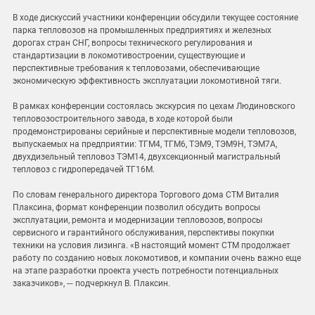
В ходе дискуссий участники конференции обсудили текущее состояние
парка тепловозов на промышленных предприятиях и железных
дорогах стран СНГ, вопросы технического регулирования и
стандартизации в локомотивостроении, существующие и
перспективные требования к тепловозами, обеспечивающие
экономическую эффективность эксплуатации локомотивной тяги.
В рамках конференции состоялась экскурсия по цехам Людиновского
тепловозостроительного завода, в ходе которой были
продемонстрированы серийные и перспективные модели тепловозов,
выпускаемых на предприятии: ТГМ4, ТГМ6, ТЭМ9, ТЭМ9Н, ТЭМ7А,
двухдизельный тепловоз ТЭМ14, двухсекционный магистральный
тепловоз с гидропередачей ТГ16М.
По словам генерального директора Торгового дома СТМ Виталия
Плаксина, формат конференции позволил обсудить вопросы
эксплуатации, ремонта и модернизации тепловозов, вопросы
сервисного и гарантийного обслуживания, перспективы покупки
техники на условия лизинга. «В настоящий момент СТМ продолжает
работу по созданию новых локомотивов, и компании очень важно еще
на этапе разработки проекта учесть потребности потенциальных
заказчиков», ─ подчеркнул В. Плаксин.