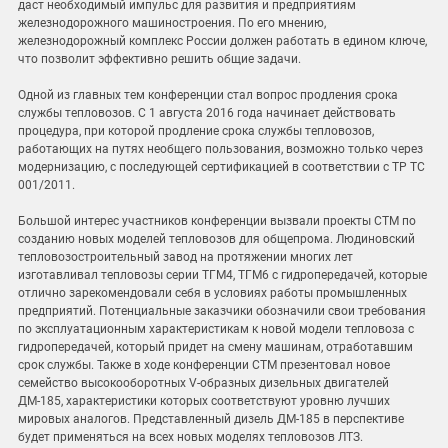
даст необходимый импульс для развития и предприятиям
железнодорожного машиностроения. По его мнению,
железнодорожный комплекс России должен работать в едином ключе,
что позволит эффективно решить общие задачи.
Одной из главных тем конференции стал вопрос продления срока
службы тепловозов. С 1 августа 2016 года начинает действовать
процедура, при которой продление срока службы тепловозов,
работающих на путях необщего пользования, возможно только через
модернизацию, с последующей сертификацией в соответствии с ТР ТС
001/2011.
Большой интерес участников конференции вызвали проекты СТМ по
созданию новых моделей тепловозов для общепрома. Людиновский
тепловозостроительный завод на протяжении многих лет
изготавливал тепловозы серии ТГМ4, ТГМ6 с гидропередачей, которые
отлично зарекомендовали себя в условиях работы промышленных
предприятий. Потенциальные заказчики обозначили свои требования
по эксплуатационным характеристикам к новой модели тепловоза с
гидропередачей, который придет на смену машинам, отработавшим
срок службы. Также в ходе конференции СТМ презентовал новое
семейство высокооборотных V-образных дизельных двигателей
ДМ-185, характеристики которых соответствуют уровню лучших
мировых аналогов. Представленный дизель ДМ-185 в перспективе
будет применяться на всех новых моделях тепловозов ЛТЗ.