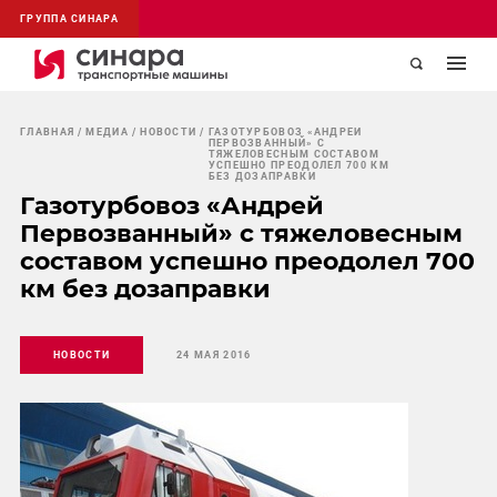
ГРУППА СИНАРА
ГЛАВНАЯ
МЕДИА
НОВОСТИ
ГАЗОТУРБОВОЗ «АНДРЕЙ
ПЕРВОЗВАННЫЙ» С
ТЯЖЕЛОВЕСНЫМ СОСТАВОМ
УСПЕШНО ПРЕОДОЛЕЛ 700 КМ
БЕЗ ДОЗАПРАВКИ
Газотурбовоз «Андрей
Первозванный» с тяжеловесным
составом успешно преодолел 700
км без дозаправки
НОВОСТИ
24 МАЯ 2016