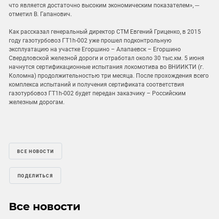
что является достаточно высоким экономическим показателем», ─
отметил В. Гапанович.
Как рассказал генеральный директор СТМ Евгений Гриценко, в 2015
году газотурбовоз ГТ1h-002 уже прошел подконтрольную
эксплуатацию на участке Егоршино – Алапаевск – Егоршино
Свердловской железной дороги и отработал около 30 тыс.км. 5 июня
начнутся сертификационные испытания локомотива во ВНИИКТИ (г.
Коломна) продолжительностью три месяца. После прохождения всего
комплекса испытаний и получения сертификата соответствия
газотурбовоз ГТ1h-002 будет передан заказчику – Российским
железным дорогам.
ВСЕ НОВОСТИ
ПОДЕЛИТЬСЯ
Все новости