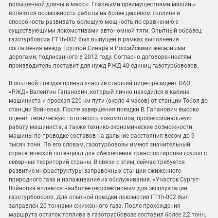
повышенной длины и массы. Главными преимуществами машины
являются возможность работы на более дешёвом топливе и
способность развивать большую мощность по сравнению с
существующими локомотивами автономной тяги. Опытный образец
газотурбовоза ГТ1h-002 был выпущен в рамках выполнения
соглашения между Группой Синара и Российскими железными
дорогами, подписанного в 2012 году. Согласно договоренностям
производитель поставит для нужд РЖД 40 единиц газотурбовозов.
В опытной поездке принял участие старший вице-президент ОАО
«РЖД» Валентин Гапанович, который лично находился в кабине
машиниста и проехал 220 км пути (около 4 часов) от станции Тобол до
станции Войновка. После завершения поездки В. Гапанович высоко
оценил техническую готовность локомотива, профессиональную
работу машиниста, а также технико-экономические возможности
машины по проводке составов на дальние расстояния весом до 9
тысяч тонн. По его словам, газотурбовозы имеют значительный
стратегический потенциал для обеспечения транспортировки грузов с
северных территорий страны. В связи с этим, сейчас требуется
развитие инфраструктуры заправочных станции сжиженного
природного газа и налаживание их обслуживания. «Участок Сургут-
Войновка является наиболее перспективным для эксплуатации
газотурбовозов. Для опытной поездки локомотив ГТ1h-002 был
заправлен 20 тоннами сжиженного газа. После прохождения
маршрута остаток топлива в газотрурбовозе составил более 2,2 тонн,