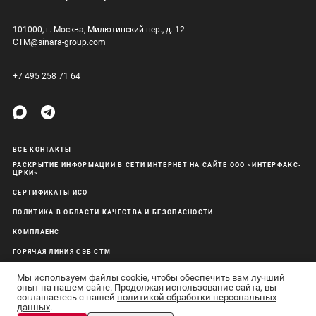
101000, г. Москва, Милютинский пер., д. 12
CTM@sinara-group.com
+7 495 258 71 64
ВСЕ КОНТАКТЫ
РАСКРЫТИЕ ИНФОРМАЦИИ В СЕТИ ИНТЕРНЕТ НА САЙТЕ ООО «ИНТЕРФАКС-
ЦРКИ»
СЕРТИФИКАТЫ ИСО
ПОЛИТИКА В ОБЛАСТИ КАЧЕСТВА И БЕЗОПАСНОСТИ
КОМПЛАЕНС
ГОРЯЧАЯ ЛИНИЯ СЭБ СТМ
ОБРАБОТКА ПЕРСОНАЛЬНЫХ ДАННЫХ
Мы используем файлы cookie, чтобы обеспечить вам лучший
опыт на нашем сайте. Продолжая использование сайта, вы
соглашаетесь с нашей
политикой обработки персональных
данных
.
АО «Синара-Транспортные Машины» © 2011–26 Все права защищены