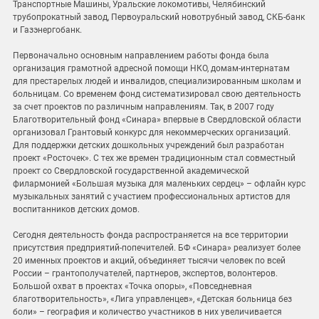
Транспортные Машины, Уральские локомотивы, Челябинский
трубопрокатный завод, Первоуральский новотрубный завод, СКБ-банк
и Газэнергобанк.
Первоначально основным направлением работы фонда была
организация грамотной адресной помощи НКО, домам-интернатам
для престарелых людей и инвалидов, специализированным школам и
больницам. Со временем фонд систематизировал свою деятельность
за счет проектов по различным направлениям. Так, в 2007 году
Благотворительный фонд «Синара» впервые в Свердловской области
организовал Грантовый конкурс для некоммерческих организаций.
Для поддержки детских дошкольных учреждений был разработан
проект «Росточек». С тех же времен традиционным стал совместный
проект со Свердловской государственной академической
филармонией «Большая музыка для маленьких сердец» – офлайн курс
музыкальных занятий с участием профессиональных артистов для
воспитанников детских домов.
Сегодня деятельность фонда распространяется на все территории
присутствия предприятий-попечителей. БФ «Синара» реализует более
20 именных проектов и акций, объединяет тысячи человек по всей
России – грантополучателей, партнеров, экспертов, волонтеров.
Большой охват в проектах «Точка опоры», «Повседневная
благотворительность», «Лига управленцев», «Детская больница без
боли» – география и количество участников в них увеличивается