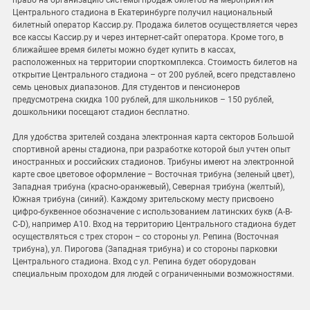
право на организацию системы продаж билетов на мероприятия
Центрального стадиона в Екатеринбурге получил национальный
билетный оператор Кассир.ру. Продажа билетов осуществляется через
все кассы Кассир.ру и через интернет-сайт оператора. Кроме того, в
ближайшее время билеты можно будет купить в кассах,
расположенных на территории спорткомплекса. Стоимость билетов на
открытие Центрального стадиона – от 200 рублей, всего представлено
семь ценовых диапазонов. Для студентов и пенсионеров
предусмотрена скидка 100 рублей, для школьников – 150 рублей,
дошкольники посещают стадион бесплатно.
Для удобства зрителей создана электронная карта секторов Большой
спортивной арены стадиона, при разработке которой был учтен опыт
иностранных и российских стадионов. Трибуны имеют на электронной
карте свое цветовое оформление – Восточная трибуна (зеленый цвет),
Западная трибуна (красно-оранжевый), Северная трибуна (желтый),
Южная трибуна (синий). Каждому зрительскому месту присвоено
цифро-буквенное обозначение с использованием латинских букв (А-B-
C-D), например А10. Вход на территорию Центрального стадиона будет
осуществляться с трех сторон – со стороны ул. Репина (Восточная
трибуна), ул. Пирогова (Западная трибуна) и со стороны парковки
Центрального стадиона. Вход с ул. Репина будет оборудован
специальным проходом для людей с ограниченными возможностями.