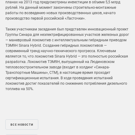
планах на 2013 год предусмотрены инвестиции в объеме 5,5 млрд
рублей. На данный момент закончены строительно-монтажные
работы по возведению новых производственных цехов, начато
производство первой российской «Ласточки».
Также участникам заседания был представлен инновационный проект
Группы Синара для неэлектрифицированных участков железных дорог
— маневровый локомотив с интеллектуальным гибридным приводом
ТЭМ9H Sinara Hybrid. Создание гибридных локомотивов —
современный тренд научно-технического прогресса. Ключевым
является то, что локомотив Sinara Hybrid — это полностью российская
разработка. Локомотив ТЭМ9H, выпущенный на Людиновском
тепловозостроительном заводе (входит в холдинг «Синара-
Транспортные Машины», СТМ), в настоящее время проходит
сертификационные испытания. В ходе проведения испытаний
локомотив достиг показателей по снижению потребления дизельного
топлива на 50%.
ВСЕ НОВОСТИ