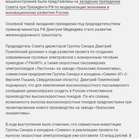
машиностроения были представлены на
заседании президиума
Совета при Президенте РФ по модернизации экономики и
инновационному развитию России
.
Основной темой заседания президиума под председательством
премьер-министра РФ Дмитрия Медведева стало развитие
железнодорожного транспорта.
Председатель Совета директоров Группы Синара Дмитрий
Пумпянский доложил о ходе развития проекта по созданию
современным грузовых электровозов с асинхронным тяговым
приводом «ГРАНИТ», а также скоростных пассажирских
электропоездов «Ласточка» на заводе «Уральские локомотивы»,
совместном предприятии Группы Синара и концерна «Сименс АГ» (г.
Верхняя Пышма, Свердловская область). Дмитрий Пумпянский
подчеркнул, что для обеспечения высокоскоростного пассажирского
сообщения целесообразно создать в России отечественное
производство высокоскоростных поездов. По его словам,
возможность выпуска высокоскоростных поездов предусмотрена при
проектировании нового производства на заводе «Уральские
локомотивы».
В ходе выступления было отмечено, что совместные инвестиции
Группы Синара и концерна «Сименс» в реализацию проекта по
выпуску скоростных электропоездов уже составили 10 млрд рублей. В