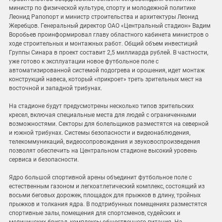
министр по физической культуре, спорту и молодежной политике
Леонид Рапопорт и министр строительства и архитектуры Леонид
Жеребцов. Генеральный директор ОАО «Центральный стадион» Вадим
Воробьев проинформировал главу областного кабинета министров о
ходе строительных и монтажных работ. Общий объем инвестиций
Группы Синара в проект составит 2,5 миллиарда рублей. В частности,
уже готово к эксплуатации новое футбольное поле с
автоматизированной системой подогрева и орошения, идет монтаж
конструкций навеса, который «прикроет» треть зрительных мест на
восточной и западной трибунах.
На стадионе будут предусмотрены несколько типов зрительских
кресел, включая специальные места для людей с ограниченными
возможностями. Секторы для болельщиков разместятся на северной
и южной трибунах. Системы безопасности и видеонаблюдения,
телекоммуникаций, видеосопровождения и звуковоспроизведения
позволят обеспечить на Центральном стадионе высокий уровень
сервиса и безопасности.
Ядро большой спортивной арены объединит футбольное поле с
естественным газоном и легкоатлетический комплекс, состоящий из
восьми беговых дорожек, площадок для прыжков в длину, тройных
прыжков и толкания ядра. В подтрибунных помещениях разместятся
спортивные залы, помещения для спортсменов, судейских и