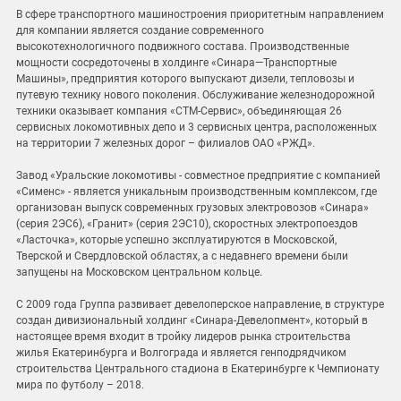
В сфере транспортного машиностроения приоритетным направлением
для компании является создание современного
высокотехнологичного подвижного состава. Производственные
мощности сосредоточены в холдинге «Синара—Транспортные
Машины», предприятия которого выпускают дизели, тепловозы и
путевую технику нового поколения. Обслуживание железнодорожной
техники оказывает компания «СТМ-Сервис», объединяющая 26
сервисных локомотивных депо и 3 сервисных центра, расположенных
на территории 7 железных дорог – филиалов ОАО «РЖД».
Завод «Уральские локомотивы - совместное предприятие с компанией
«Сименс» - является уникальным производственным комплексом, где
организован выпуск современных грузовых электровозов «Синара»
(серия 2ЭС6), «Гранит» (серия 2ЭС10), скоростных электропоездов
«Ласточка», которые успешно эксплуатируются в Московской,
Тверской и Свердловской областях, а с недавнего времени были
запущены на Московском центральном кольце.
С 2009 года Группа развивает девелоперское направление, в структуре
создан дивизиональный холдинг «Синара-Девелопмент», который в
настоящее время входит в тройку лидеров рынка строительства
жилья Екатеринбурга и Волгограда и является генподрядчиком
строительства Центрального стадиона в Екатеринбурге к Чемпионату
мира по футболу – 2018.