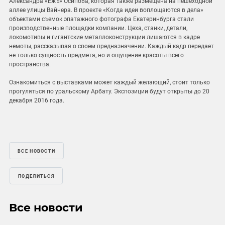
Александра «Ежъ» Осипова, которая также размещена на пешеходной
аллее улицы Вайнера. В проекте «Когда идеи воплощаются в дела»
объектами съемок эпатажного фотографа Екатеринбурга стали
производственные площадки компании. Цеха, станки, детали,
локомотивы и гигантские металлоконструкции лишаются в кадре
немоты, рассказывая о своем предназначении. Каждый кадр передает
не только сущность предмета, но и ощущение красоты всего
пространства.
Ознакомиться с выставками может каждый желающий, стоит только
прогуляться по уральскому Арбату. Экспозиции будут открыты до 20
декабря 2016 года.
ВСЕ НОВОСТИ
ПОДЕЛИТЬСЯ
Все новости