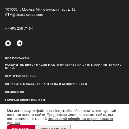
101000, г. Москва, Милютинский пер., д. 12
CTM@sinara-group.com
+7 495 258 71 64
ВСЕ КОНТАКТЫ
РАСКРЫТИЕ ИНФОРМАЦИИ В СЕТИ ИНТЕРНЕТ НА САЙТЕ ООО «ИНТЕРФАКС-
ЦРКИ»
СЕРТИФИКАТЫ ИСО
ПОЛИТИКА В ОБЛАСТИ КАЧЕСТВА И БЕЗОПАСНОСТИ
КОМПЛАЕНС
ГОРЯЧАЯ ЛИНИЯ СЭБ СТМ
ОБРАБОТКА ПЕРСОНАЛЬНЫХ ДАННЫХ
Мы используем файлы cookie, чтобы обеспечить вам лучший
опыт на нашем сайте. Продолжая использование сайта, вы
соглашаетесь с нашей
политикой обработки персональных
данных
.
АО «Синара-Транспортные Машины» © 2011–26 Все права защищены