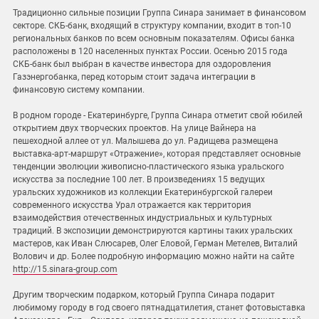
Традиционно сильные позиции Группа Синара занимает в финансовом
секторе. СКБ-банк, входящий в структуру компании, входит в топ-10
региональных банков по всем основным показателям. Офисы банка
расположены в 120 населенных пунктах России. Осенью 2015 года
СКБ-банк был выбран в качестве инвестора для оздоровления
Газэнергобанка, перед которым стоит задача интеграции в
финансовую систему компании.
В родном городе - Екатеринбурге, Группа Синара отметит свой юбилей
открытием двух творческих проектов. На улице Вайнера на
пешеходной аллее от ул. Малышева до ул. Радищева размещена
выставка-арт-маршрут «Отражение», которая представляет основные
тенденции эволюции живописно-пластического языка уральского
искусства за последние 100 лет. В произведениях 15 ведущих
уральских художников из коллекции Екатеринбургской галереи
современного искусства Урал отражается как территория
взаимодействия отечественных индустриальных и культурных
традиций. В экспозиции демонстрируются картины таких уральских
мастеров, как Иван Слюсарев, Олег Еловой, Герман Метелев, Виталий
Волович и др. Более подробную информацию можно найти на сайте
http://15.sinara-group.com
Другим творческим подарком, который Группа Синара подарит
любимому городу в год своего пятнадцатилетия, станет фотовыставка