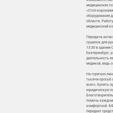
медицинских со
«Стоп-коронави
оборудование д
области. Работ
медицинский к
Передача антис
сушилок для рук
13:30 в здании 
Екатеринбург, у
деятельность я
медиков, ведь 
На горячую ли
тысячи просьб о
всего. Купить п
юридическую по
Благотворитель
помочь каждому
комфортной. БФ
передает средс