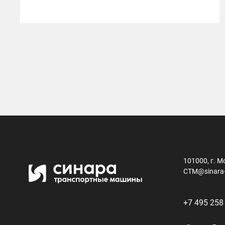
101000, г. М
CTM@sinara
+7 495 258