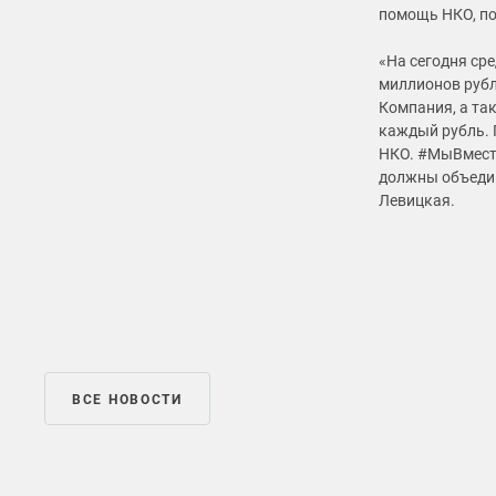
помощь НКО, по
«На сегодня сре
миллионов рубл
Компания, а та
каждый рубль. 
НКО. #МыВместе
должны объедин
Левицкая.
ВСЕ НОВОСТИ