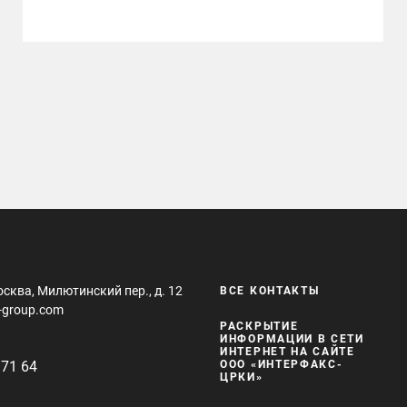
001Р-02 на 10 млрд рублей
осква, Милютинский пер., д. 12
ВСЕ КОНТАКТЫ
-group.com
РАСКРЫТИЕ
ИНФОРМАЦИИ В СЕТИ
ИНТЕРНЕТ НА САЙТЕ
 71 64
ООО «ИНТЕРФАКС-
ЦРКИ»