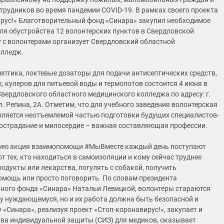
трудников во время пандемии COVID-19. В рамках своего проекта
рус!» Благотворительный фонд «Синара» закупил необходимое
ля обустройства 12 волонтерских пунктов в Свердловской
у с волонтерами организует Свердловский областной
олледж.
ептика, локтевые дозаторы для подачи антисептических средств,
, кулеров для питьевой воды и термопотов состоится 4 июня в
Свердловского областного медицинского колледжа по адресу: г.
л. Репина, 2А. Отметим, что для учебного заведения волонтерская
вляется неотъемлемой частью подготовки будущих специалистов-
сострадание и милосердие – важная составляющая профессии.
нию акция взаимопомощи #МыВместе каждый день поступают
т тех, кто находиться в самоизоляции и кому сейчас труднее
родукты или лекарства, погулять с собакой, получить
мощь или просто поговорить. По словам президента
ного фонда «Синара» Натальи Левицкой, волонтеры стараются
 нуждающемуся, но и их работа должна быть безопасной и
 «Синара», реализуя проект «Стоп-коронавирус!», закупает и
тва индивидуальной защиты (СИЗ) для медиков, оказывает