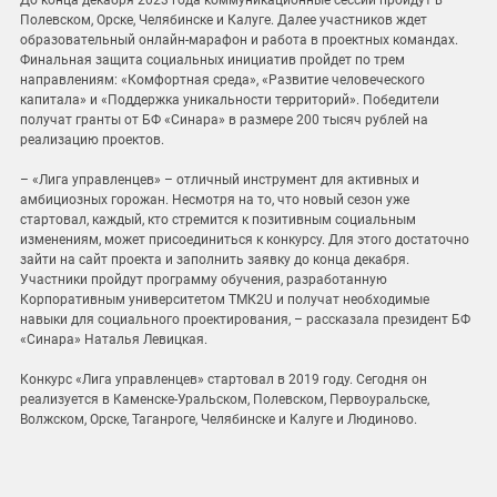
До конца декабря 2023 года коммуникационные сессии пройдут в
Полевском, Орске, Челябинске и Калуге. Далее участников ждет
образовательный онлайн-марафон и работа в проектных командах.
Финальная защита социальных инициатив пройдет по трем
направлениям: «Комфортная среда», «Развитие человеческого
капитала» и «Поддержка уникальности территорий». Победители
получат гранты от БФ «Синара» в размере 200 тысяч рублей на
реализацию проектов.
– «Лига управленцев» – отличный инструмент для активных и
амбициозных горожан. Несмотря на то, что новый сезон уже
стартовал, каждый, кто стремится к позитивным социальным
изменениям, может присоединиться к конкурсу. Для этого достаточно
зайти на сайт проекта и заполнить заявку до конца декабря.
Участники пройдут программу обучения, разработанную
Корпоративным университетом ТМК2U и получат необходимые
навыки для социального проектирования, – рассказала президент БФ
«Синара» Наталья Левицкая.
Конкурс «Лига управленцев» стартовал в 2019 году. Сегодня он
реализуется в Каменске-Уральском, Полевском, Первоуральске,
Волжском, Орске, Таганроге, Челябинске и Калуге и Людиново.