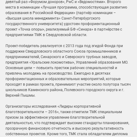
девятый раз «Форумом доноров», PwC и «Ведомостями». Второго
места в номинации «Лучшая программа, способствующая развитию
образования в Российской Федерации» (партнёр номинации –
«Высшая школа менеджмента» Санкт-Петербургского
государственного университета) удостоен профориентационный
проект «Точка опоры», реализуемый БФ «Синара» в партнёрстве с
предприятиями ТМК в Свердловской области.
Проект-победитель реализуется с 2013 года под эгидой Фонда при
поддержке Свердловского областного Союза промышленников и
предпринимателей, Синарского и Северского трубных заводов,
предприятия «Уральские локомотивы», Управлений образования МО.
Основные цели – повысить престиж рабочих специальностей и
привлечь молодежь на производство. Ежегодно в десятках
профориентационных и образовательных мероприятий, которые
проходят в рамках проекта, принимают участие около полутора тысяч
школьников Каменского района, Полевского городского округа и г.
Верхней Пышмы.
Организаторы исследования «Лидеры корпоративной
благотворительности – 2016», также отметили ТМК специальным
призом за эффективное управление благотворительной
деятельностью, что подтверждает высокие стандарты планирования,
прозрачную финансовую отчетность и высокую результативность
собственных проектов. Кроме того, ТМК стала обладателем диплома