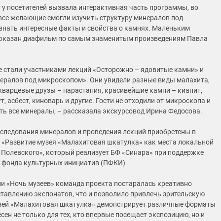
 у посетителей вызвала интерактивная часть программы, во
все желающие смогли изучить структуру минералов под
знать интересные факты и свойства о камнях. Маленьким
показан диафильм по самым знаменитым произведениям Павла
 стали участниками лекций «Осторожно – ядовитые камни» и
ералов под микроскопом». Они увидели разные виды малахита,
кварцевые друзы – нарастания, красивейшие камни – кианит,
т, асбест, киноварь и другие. Гости не отходили от микроскопа и
ть все минералы, – рассказала экскурсовод Ирина Федосова.
следования минералов и проведения лекций приобретены в
 «Развитие музея «Малахитовая шкатулка» как места локальной
. Полевского», который реализует БФ «Синара» при поддержке
 фонда культурных инициатив (ПФКИ).
ии «Ночь музеев» команда проекта постаралась креативно
ставлению экспонатов, что и позволило привлечь зрительскую
зей «Малахитовая шкатулка» демонстрирует различные форматы
сен не только для тех, кто впервые посещает экспозицию, но и