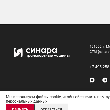
101000, г. М
CTM@sinara
+7 495 258
Мы используем файлы cookie, чтобы обеспечить вам л
персональных данных
.
АО «Синара-Транспортные Машины» © 2011–26 Все права 
ПРИНЯТЬ
ОТКАЗАТЬСЯ