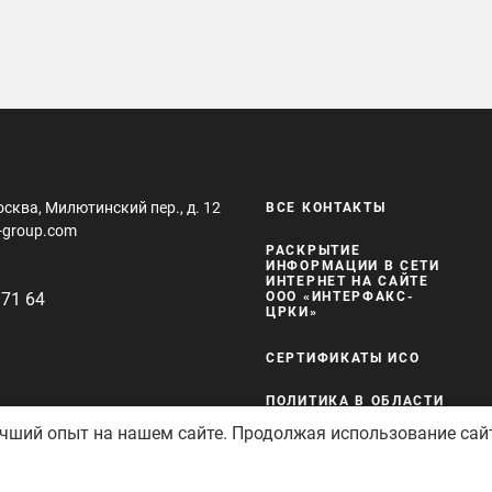
осква, Милютинский пер., д. 12
ВСЕ КОНТАКТЫ
-group.com
РАСКРЫТИЕ
ИНФОРМАЦИИ В СЕТИ
ИНТЕРНЕТ НА САЙТЕ
 71 64
ООО «ИНТЕРФАКС-
ЦРКИ»
СЕРТИФИКАТЫ ИСО
ПОЛИТИКА В ОБЛАСТИ
КАЧЕСТВА И
учший опыт на нашем сайте. Продолжая использование сай
БЕЗОПАСНОСТИ
защищены