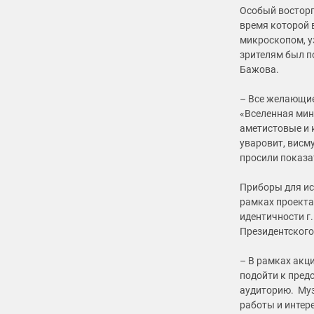
Особый восторг
время которой 
микроскопом, у
зрителям был 
Бажова.
– Все желающие
«Вселенная мин
аметистовые и 
уваровит, висму
просили показа
Приборы для ис
рамках проекта
идентичности г
Президентского
– В рамках акц
подойти к пред
аудиторию. Му
работы и интере