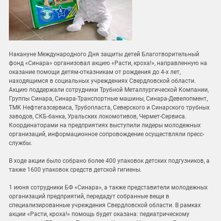
Накануне Международного Дня защиты детей Благотворительный
фонд «Синара» организовал акцию «Расти, кроха!», направленную на
оказание помощи детям-отказникам от рождения до 4-х лет,
находящимся в социальных учреждениях Свердловской области.
Акцию поддержали сотрудники Трубной Металлургической Компании,
Группы Синара, Синара-Транспортные машины, Синара-Девелопмент,
ТМК Нефтегазсервиса, Трубопласта, Северского и Синарского трубных
заводов, СКБ-банка, Уральских локомотивов, Чермет-Сервиса.
Координаторами на предприятиях выступили лидеры молодежных
организаций, информационное сопровождение осуществляли пресс-
службы.
В ходе акции было собрано более 400 упаковок детских подгузников, а
также 1600 упаковок средств детской гигиены.
1 июня сотрудники БФ «Синара», а также представители молодежных
организаций предприятий, передадут собранные вещи в
специализированные учреждения Свердловской области. В рамках
акции «Расти, кроха!» помощь будет оказана: педиатрическому