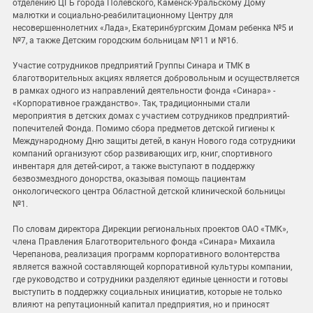
отделению ЦГБ города Полевского, Каменск-Уральскому Дому
малютки и социально-реабилитационному Центру для
несовершеннолетних «Лада», Екатеринбургским Домам ребенка №5 и
№7, а также Детским городским больницам №11 и №16.
Участие сотрудников предприятий Группы Синара и ТМК в
благотворительных акциях является добровольным и осуществляется
в рамках одного из направлений деятельности фонда «Синара» -
«Корпоративное гражданство». Так, традиционными стали
мероприятия в детских домах с участием сотрудников предприятий-
попечителей Фонда. Помимо сбора предметов детской гигиены к
Международному Дню защиты детей, в канун Нового года сотрудники
компаний организуют сбор развивающих игр, книг, спортивного
инвентаря для детей-сирот, а также выступают в поддержку
безвозмездного донорства, оказывая помощь пациентам
онкологического центра Областной детской клинической больницы
№1.
По словам директора Дирекции региональных проектов ОАО «ТМК»,
члена Правления Благотворительного фонда «Синара» Михаила
Черепанова, реализация программ корпоративного волонтерства
является важной составляющей корпоративной культуры компании,
где руководство и сотрудники разделяют единые ценности и готовы
выступить в поддержку социальных инициатив, которые не только
влияют на репутационный капитал предприятия, но и приносят