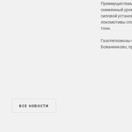
Преимуществами
сниженный уров
силовой устано
локомотивы спо
тонн.
Газотепловозы 
Бованенково, 
ВСЕ НОВОСТИ