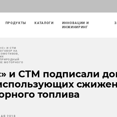
ПРОДУКТЫ
КАТАЛОГИ
ИННОВАЦИИ И
З
ИНЖИНИРИНГ
НС» И СТМ
ОГОВОР НА
КОМОТИВОВ,
ИХ
ПРИРОДНЫЙ
ТВЕ МОТОРНОГО
» и СТМ подписали до
 использующих сжиже
торного топлива
МАЯ 2018