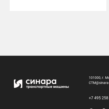
101000, г. М
CTM@sinara
+7 495 258