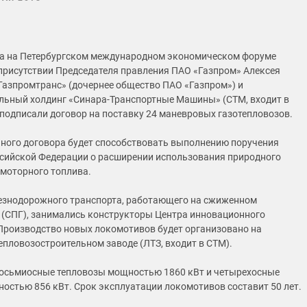
да на Петербургском международном экономическом форуме
присутствии Председателя правления ПАО «Газпром» Алексея
азпромтранс» (дочернее общество ПАО «Газпром») и
ьный холдинг «Синара-Транспортные Машины» (СТМ, входит в
 подписали договор на поставку 24 маневровых газотепловозов.
ного договора будет способствовать выполнению поручения
сийской Федерации о расширении использования природного
 моторного топлива.
езнодорожного транспорта, работающего на сжиженном
 (СПГ), занимались конструкторы Центра инновационного
Производство новых локомотивов будет организовано на
пловозостроительном заводе (ЛТЗ, входит в СТМ).
осьмиосные тепловозы мощностью 1860 кВт и четырехосные
остью 856 кВт. Срок эксплуатации локомотивов составит 50 лет.