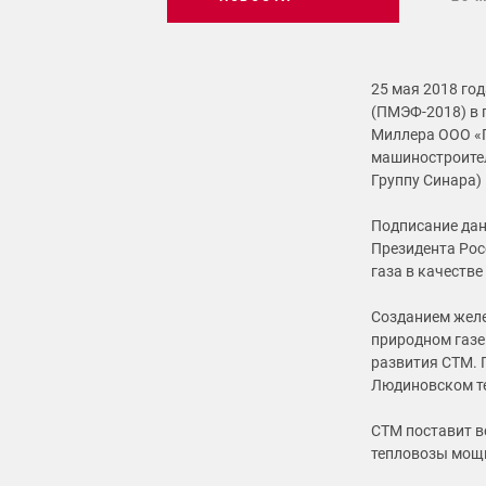
25 мая 2018 го
(ПМЭФ-2018) в 
Миллера ООО «Г
машиностроител
Группу Синара)
Подписание дан
Президента Рос
газа в качестве
Созданием жел
природном газе
развития СТМ. 
Людиновском те
СТМ поставит в
тепловозы мощн