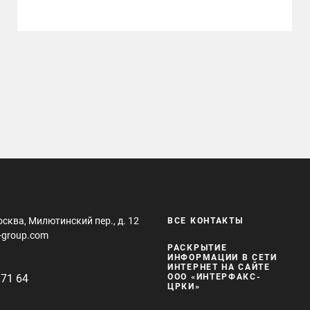
001Р-02 на 10 млрд рублей
осква, Милютинский пер., д. 12
ВСЕ КОНТАКТЫ
-group.com
РАСКРЫТИЕ
ИНФОРМАЦИИ В СЕТИ
ИНТЕРНЕТ НА САЙТЕ
 71 64
ООО «ИНТЕРФАКС-
ЦРКИ»