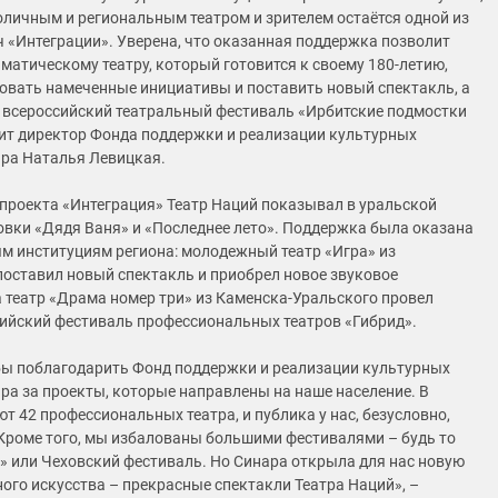
оличным и региональным театром и зрителем остаётся одной из
 «Интеграции». Уверена, что оказанная поддержка позволит
матическому театру, который готовится к своему 180-летию,
овать намеченные инициативы и поставить новый спектакль, а
 всероссийский театральный фестиваль «Ирбитские подмостки
рит директор Фонда поддержки и реализации культурных
ра Наталья Левицкая.
 проекта «Интеграция» Театр Наций показывал в уральской
овки «Дядя Ваня» и «Последнее лето». Поддержка была оказана
м институциям региона: молодежный театр «Игра» из
поставил новый спектакль и приобрел новое звуковое
а театр «Драма номер три» из Каменска-Уральского провел
ийский фестиваль профессиональных театров «Гибрид».
бы поблагодарить Фонд поддержки и реализации культурных
ра за проекты, которые направлены на наше население. В
т 42 профессиональных театра, и публика у нас, безусловно,
Кроме того, мы избалованы большими фестивалями – будь то
» или Чеховский фестиваль. Но Синара открыла для нас новую
ного искусства – прекрасные спектакли Театра Наций», –