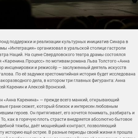
 Фонд поддержки и реализации культурных инициатив Синара в
мы «Интеграция» организовал в уральской столице гастроли
атра Наций. На сцене Свердловского театра драмы состоялся
я «Каренина.Процесс» по мотивам романа Льва Толстого «Анна
ор инсценировки и режиссёр — заслуженный деятель искусств
галова. По её задумке хрестоматийная история будет исследована
ракоразводного дела, в котором три главных фигуранта: Анна
ей Каренин и Алексей Вронский.
н «Анна Каренина» — прежде всего манкий, открывающий
вые грани сюжет, который близок и интересен любовным
вшим героев. Он притягивает, его хочется понимать, разбирать и
 То, как в горячую плоть страсти внедряется абсолютно бытовое
дебной тяжбы, даёт мощнейший контраст, позволяющий
ту историю ещё острее. В разные периоды своей жизни я прошла