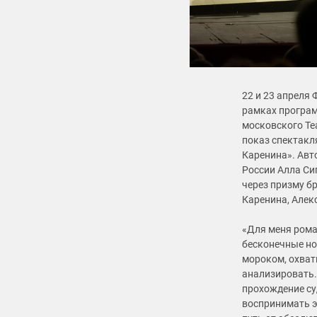
22 и 23 апреля
рамках програм
московского Те
показ спектакл
Каренина». Авт
России Алла Си
через призму б
Каренина, Алекс
«Для меня рома
бесконечные но
мороком, охвати
анализировать.
прохождение су
воспринимать э