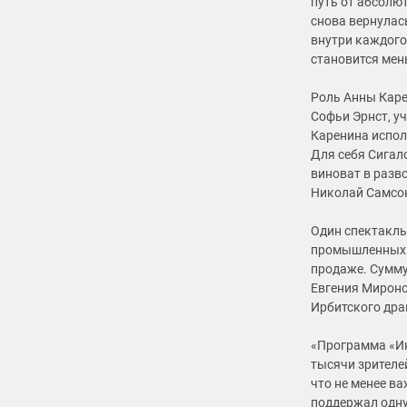
путь от абсолю
снова вернулась
внутри каждого
становится мень
Роль Анны Каре
Софьи Эрнст, у
Каренина испол
Для себя Сигал
виноват в разв
Николай Самсо
Один спектакль
промышленных п
продаже. Сумму
Евгения Мироно
Ирбитского драм
«Программа «Ин
тысячи зрителе
что не менее в
поддержал одну