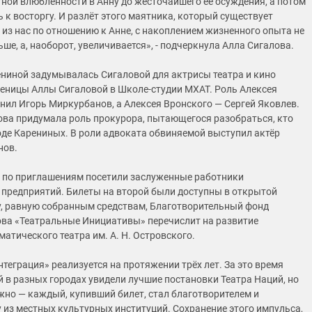
тной влюбленности в Анну до жесточайшего её осуждения, а потом
 к восторгу. И разлёт этого маятника, который существует
 из нас по отношению к Анне, с накоплением жизненного опыта не
ше, а, наоборот, увеличивается», - подчеркнула Алла Сигалова.
ниной задумывалась Сигаловой для актрисы театра и кино
ченицы Аллы Сигаловой в Школе-студии МХАТ. Роль Алексея
нил Игорь Миркурбанов, а Алексея Вронского — Сергей Яковлев.
ова придумала роль прокурора, пытающегося разобраться, кто
оде Карениных. В роли адвоката обвиняемой выступил актёр
нов.
 по приглашениям посетили заслуженные работники
редприятий. Билеты на второй были доступны в открытой
, равную собранным средствам, Благотворительный фонд
ва «Театральные Инициативы» перечислит на развитие
атического театра им. А. Н. Островского.
теграция» реализуется на протяжении трёх лет. За это время
й в разных городах увидели лучшие постановки Театра Наций, но
ажно — каждый, купивший билет, стал благотворителем и
 из местных культурных институций. Сохранение этого импульса,