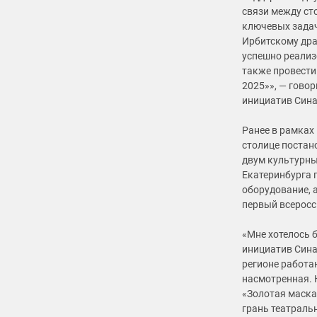
связи между ст
ключевых задач
Ирбитскому дра
успешно реализ
также провести
2025»», — гово
инициатив Сина
Ранее в рамках
столице постан
двум культурны
Екатеринбурга 
оборудование, 
первый всеросс
«Мне хотелось 
инициатив Сина
регионе работаю
насмотренная. 
«Золотая маска
грань театраль