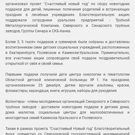
организовал проект "Счастливый новый год" по сбору новогодних
подарков для детей, лишенных попечения родителей и встречающих
праздник в лечебных учреждениях. Благотворительную акцию
поддержали сотрудники уральских предприятий - Трубной
Металлургической Компании, Северского и Синарского трубных
заводов, Группы Синара и СКБ-банка.
Более 3, 5 тысяч подарков и сувениров были собраны и доставлены
воспитанникам семи детских социальных учреждений, расположенных
в Екатеринбурге, Полевском и Каменске-Уральском. Примечательно,
все участники акции сопроводили свой подарок поздравительной
открыткой от себя и своей семьи.
Первыми подарки получили дети центра онкологии и гематологии
Областной детской клинической больницы №1. На празднике,
организованном 25 декабря, детям вручали альбомы, краски,
фломастеры, карандаши, книги, игрушки, наборы для рукоделия.
Волонтеры - члены молодежных организаций Синарского и Северского
трубных заводов - доставили новогодние подарки в детские дома,
дома малютки, социальные центры для малообеспеченных и
многодетных семей Каменска-Уральского и Полевского.
Также в рамках проекта "Счастливый Новый год" Благотворительный
фонд, совместно со Свердловской государственной академической