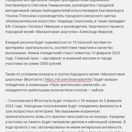
городской методической секции преподавателей-художников
Екатеринбурга Светлана Гемерьянова, руководитель городской
методической секции преподавателей-искусствоведов Екатеринбурга
Ульяна Плюснина и руководитель городского ресурсного центра
«Изобразительное искусство» Надежда Самсонова, а также президент
БФ «Синара» Наталья Левицкая и руководитель творческого проекта
Народный музей «Малахитовая шкатулка» Александр Федосов.
Каждый рисунок будет оцениваться по 10 бальной системе по
критериям: оригинальность, соответствие тематике и качество
выполнения. Имена победителей станут известны 10 февраля 2023
года. Главный приз – сертификат в книжный магазин в городе
участника на сумму 3000 рублей.
Также по условиям конкурса в группе Народного музея «Малахитовая
шкатулка» ВКонтакте (
https://vk.com/boxmalachite
) будет выбран
победитель в номинации «Приз зрительских симпатий», он
определится наибольшим количеством голосов – лайков.
– Голосование в ВКонтакте будет открыто с 30 января по 5 февраля
2023 года. Народным голосованием будут определены финалисты в
трех возрастных категориях. Мы выражаем искреннюю
признательность всем, кто прислал свои работы на конкурс. Каждому
участнику на память будет направлен диплом и небольшой сувенир. В
ходе проекта у нас запланированы не менее интересные активности,