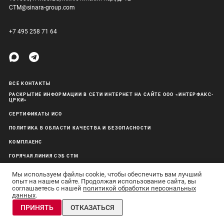
CTM@sinara-group.com
+7 495 258 71 64
ВСЕ КОНТАКТЫ
РАСКРЫТИЕ ИНФОРМАЦИИ В СЕТИ ИНТЕРНЕТ НА САЙТЕ ООО «ИНТЕРФАКС-
ЦРКИ»
СЕРТИФИКАТЫ ИСО
ПОЛИТИКА В ОБЛАСТИ КАЧЕСТВА И БЕЗОПАСНОСТИ
КОМПЛАЕНС
ГОРЯЧАЯ ЛИНИЯ СЭБ СТМ
ОБРАБОТКА ПЕРСОНАЛЬНЫХ ДАННЫХ
Мы используем файлы cookie, чтобы обеспечить вам лучший
опыт на нашем сайте. Продолжая использование сайта, вы
соглашаетесь с нашей
политикой обработки персональных
данных
.
АО «Синара-Транспортные Машины» © 2011–26 Все права защищены
ПРИНЯТЬ
ОТКАЗАТЬСЯ
Сделано в