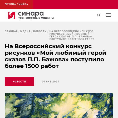
ГРУППА СИНАРА
ГЛАВНАЯ
МЕДИА
НОВОСТИ
НА ВСЕРОССИЙСКИЙ КОНКУРС
РИСУНКОВ «МОЙ ЛЮБИМЫЙ
ГЕРОЙ СКАЗОВ П.П. БАЖОВА»
ПОСТУПИЛО БОЛЕЕ 1500 РАБОТ
На Всероссийский конкурс
рисунков «Мой любимый герой
сказов П.П. Бажова» поступило
более 1500 работ
НОВОСТИ
20 ЯНВ 2023